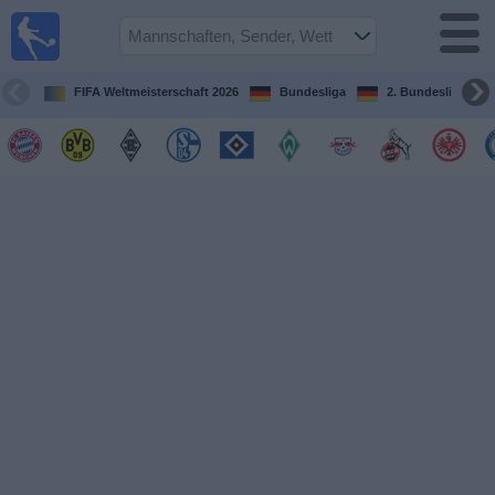
Fußball im
TV
Fernsehprogramm
FIFA Weltmeisterschaft 2026
Bundesliga
2. Bundesliga
Spiele
Mannschaften
Wettbewerbe
Sender
Sport
im
Fernsehen
Nachrichten