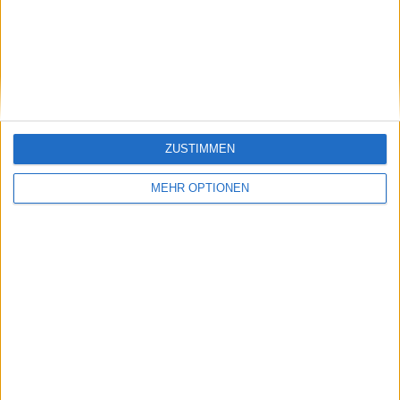
All Boys
2 (7,41%)
Godoy Cruz
2 (7,41%)
CA Mitre
2 (7,41%)
Los Andes
2 (7,41%)
Estudiantes BA
2 (7,41%)
Gesamtrangliste anzeigen
ZUSTIMMEN
RANGLISTE NACH WETTBEWERBEN
MEHR OPTIONEN
Primera Nacional
24 (88,89%)
Copa Argentina
3 (11,11%)
Gesamtrangliste anzeigen
ANZAHL DER SPIELE NACH WOCHE
MONTAG
DIENSTAG
MITTWOCH
DONNERSTAG
FREITAG
-
1
-
1
1
- %
3,7%
- %
3,7%
3,7%