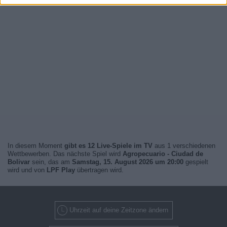
In diesem Moment
gibt es 12 Live-Spiele im TV
aus 1 verschiedenen
Wettbewerben. Das nächste Spiel wird
Agropecuario - Ciudad de
Bolivar
sein, das am
Samstag, 15. August 2026 um 20:00
gespielt
wird und von
LPF Play
übertragen wird.
Uhrzeit auf deine Zeitzone ändern