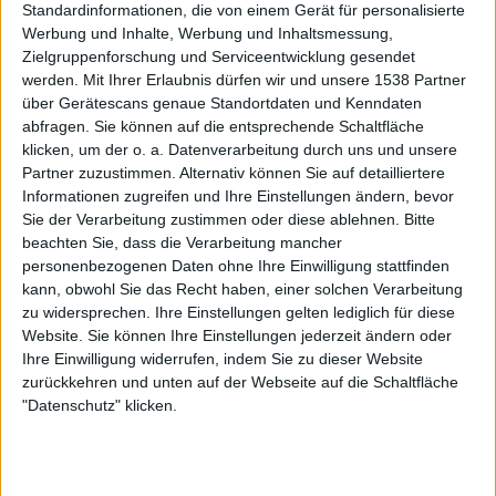
Standardinformationen, die von einem Gerät für personalisierte
Werbung und Inhalte, Werbung und Inhaltsmessung,
Montag, 09.11.2026
Zielgruppenforschung und Serviceentwicklung gesendet
16:15
Finals - Riyadh WTA
werden.
Mit Ihrer Erlaubnis dürfen wir und unsere 1538 Partner
über Gerätescans genaue Standortdaten und Kenndaten
Round Robin
abfragen. Sie können auf die entsprechende Schaltfläche
WTA TV
Sky Sport Tennis
klicken, um der o. a. Datenverarbeitung durch uns und unsere
Partner zuzustimmen. Alternativ können Sie auf detailliertere
Mehr Tage
Informationen zugreifen und Ihre Einstellungen ändern, bevor
Sie der Verarbeitung zustimmen oder diese ablehnen.
Bitte
beachten Sie, dass die Verarbeitung mancher
STATISTISCHE DATEN VON FINALS - RIYADH WTA IM
personenbezogenen Daten ohne Ihre Einwilligung stattfinden
FERNSEHEN IN DEUTSCHLAND
kann, obwohl Sie das Recht haben, einer solchen Verarbeitung
zu widersprechen. Ihre Einstellungen gelten lediglich für diese
Mit Stand vom heutigen Tag
06.08.2026
und seitdem diese Webseite
Website. Sie können Ihre Einstellungen jederzeit ändern oder
statistische Daten darüber sammelt, wann und wo die Spiele von
Tennis
Ihre Einwilligung widerrufen, indem Sie zu dieser Website
des Wettbewerbs
Finals - Riyadh WTA
in
Deutschland
übertragen
zurückkehren und unten auf der Webseite auf die Schaltfläche
werden, was am
10.11.2021
begann, können wir die folgenden Daten
"Datenschutz" klicken.
bereitstellen:
90