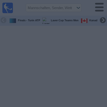
Fußball im
TV
Fernsehprogramm
Finals - Turin ATP
Laver Cup Teams Men
Kanada Maste
Spiele
Mannschaften
Wettbewerbe
Sender
Sport
im
Fernsehen
Nachrichten