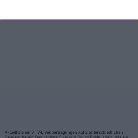
Aktuell stehen
9 TV-Liveübertragungen auf 2 unterschiedlichen
Sendern bereit
. Das nächste Spiel wird Round Robin () sein, das am