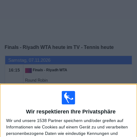
Widget
Finals - Riyadh WTA heute im TV - Tennis heute
Samstag, 07.11.2026
16:15
Finals - Riyadh WTA
Round Robin
WTA TV
Sky Sport Tennis
Sonntag, 08.11.2026
Wir respektieren Ihre Privatsphäre
16:15
Finals - Riyadh WTA
Wir und unsere 1538 Partner speichern und/oder greifen auf
Round Robin
Informationen wie Cookies auf einem Gerät zu und verarbeiten
WTA TV
Sky Sport Tennis
personenbezogene Daten wie eindeutige Kennungen und