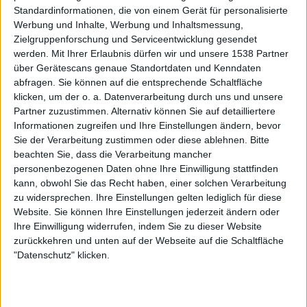
Standardinformationen, die von einem Gerät für personalisierte
WTA TV
Sky Sport Tennis
Werbung und Inhalte, Werbung und Inhaltsmessung,
Zielgruppenforschung und Serviceentwicklung gesendet
Mittwoch, 04.11.2026
werden.
Mit Ihrer Erlaubnis dürfen wir und unsere 1538 Partner
über Gerätescans genaue Standortdaten und Kenndaten
07:00
WTA Hongkong
abfragen. Sie können auf die entsprechende Schaltfläche
2. Runde
klicken, um der o. a. Datenverarbeitung durch uns und unsere
WTA 250
Partner zuzustimmen. Alternativ können Sie auf detailliertere
Informationen zugreifen und Ihre Einstellungen ändern, bevor
WTA TV
Sky Sport Tennis
Sie der Verarbeitung zustimmen oder diese ablehnen.
Bitte
beachten Sie, dass die Verarbeitung mancher
Mehr Tage
personenbezogenen Daten ohne Ihre Einwilligung stattfinden
kann, obwohl Sie das Recht haben, einer solchen Verarbeitung
zu widersprechen. Ihre Einstellungen gelten lediglich für diese
STATISTISCHE DATEN VON WTA HONGKONG IM
Website. Sie können Ihre Einstellungen jederzeit ändern oder
FERNSEHEN IN DEUTSCHLAND
Ihre Einwilligung widerrufen, indem Sie zu dieser Website
zurückkehren und unten auf der Webseite auf die Schaltfläche
Mit Stand vom heutigen Tag
08.08.2026
und seitdem diese Webseite
"Datenschutz" klicken.
statistische Daten darüber sammelt, wann und wo die Spiele von
Tennis
des Wettbewerbs
WTA Hongkong
in
Deutschland
übertragen werden,
was am
09.10.2023
begann, können wir die folgenden Daten