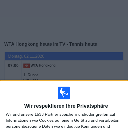
Widget
WTA Hongkong heute im TV - Tennis heute
Montag, 02.11.2026
07:00
WTA Hongkong
1. Runde
WTA 250
WTA TV
Sky Sport Tennis
Dienstag, 03.11.2026
Wir respektieren Ihre Privatsphäre
07:00
WTA Hongkong
Wir und unsere 1538 Partner speichern und/oder greifen auf
Informationen wie Cookies auf einem Gerät zu und verarbeiten
1. Runde
personenbezogene Daten wie eindeutige Kennungen und
WTA 250