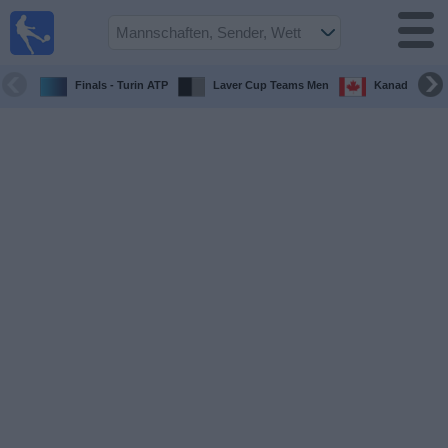
Fußball im
TV
Fernsehprogramm
Finals - Turin ATP
Laver Cup Teams Men
Kanada Maste
Spiele
Mannschaften
Wettbewerbe
Sender
Sport
im
Fernsehen
Nachrichten