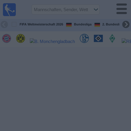
Fußball im
TV
Fernsehprogramm
FIFA Weltmeisterschaft 2026
Bundesliga
2. Bundesliga
Spiele
Mannschaften
Wettbewerbe
Sender
Sport
im
Fernsehen
Nachrichten