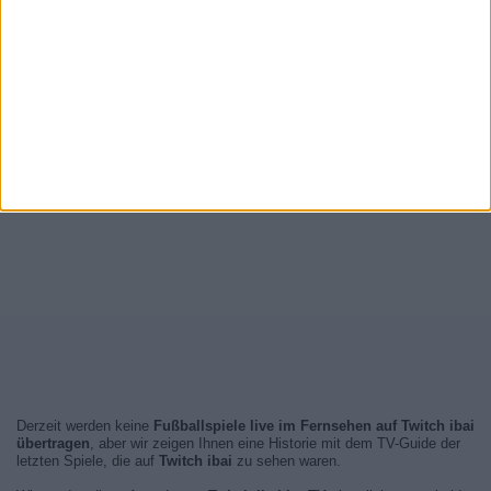
Derzeit werden keine
Fußballspiele live im Fernsehen auf Twitch ibai
übertragen
, aber wir zeigen Ihnen eine Historie mit dem TV-Guide der
letzten Spiele, die auf
Twitch ibai
zu sehen waren.