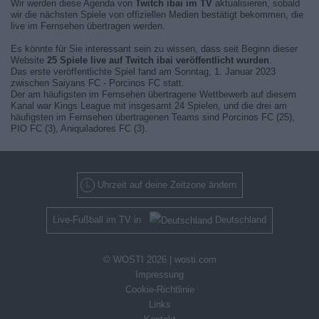
Wir werden diese Agenda von
Twitch ibai im TV
aktualisieren, sobald
wir die nächsten Spiele von offiziellen Medien bestätigt bekommen, die
live im Fernsehen übertragen werden.
Es könnte für Sie interessant sein zu wissen, dass seit Beginn dieser
Website
25 Spiele live auf Twitch ibai veröffentlicht wurden
.
Das erste veröffentlichte Spiel fand am Sonntag, 1. Januar 2023
zwischen Saiyans FC - Porcinos FC statt.
Der am häufigsten im Fernsehen übertragene Wettbewerb auf diesem
Kanal war Kings League mit insgesamt 24 Spielen, und die drei am
häufigsten im Fernsehen übertragenen Teams sind Porcinos FC (25),
PIO FC (3), Aniquiladores FC (3).
Uhrzeit auf deine Zeitzone ändern
Live-Fußball im TV in
Deutschland
© WOSTI 2026 |
wosti.com
Impressung
Cookie-Richtlinie
Links