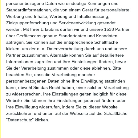
personenbezogene Daten wie eindeutige Kennungen und
xBuyer Team
Standardinformationen, die von einem Gerät für personalisierte
Twitch kingsleague
Kings League YouTube
Werbung und Inhalte, Werbung und Inhaltsmessung,
TikTok kingsleague
Twitch ibai
xBuyer YouTube
Zielgruppenforschung und Serviceentwicklung gesendet
werden.
Mit Ihrer Erlaubnis dürfen wir und unsere 1538 Partner
20:15
Queens League
über Gerätescans genaue Standortdaten und Kenndaten
Halbfinals
abfragen. Sie können auf die entsprechende Schaltfläche
klicken, um der o. a. Datenverarbeitung durch uns und unsere
Porcinos FC
Partner zuzustimmen. Alternativ können Sie auf detailliertere
PIO FC
Informationen zugreifen und Ihre Einstellungen ändern, bevor
Twitch kingsleague
Kings League YouTube
Sie der Verarbeitung zustimmen oder diese ablehnen.
Bitte
TikTok kingsleague
Twitch ibai
Twitch rivers_gg
beachten Sie, dass die Verarbeitung mancher
personenbezogenen Daten ohne Ihre Einwilligung stattfinden
Sonntag, 16.07.2023
kann, obwohl Sie das Recht haben, einer solchen Verarbeitung
zu widersprechen. Ihre Einstellungen gelten lediglich für diese
19:00
Kings League
Website. Sie können Ihre Einstellungen jederzeit ändern oder
Ihre Einwilligung widerrufen, indem Sie zu dieser Website
zurückkehren und unten auf der Webseite auf die Schaltfläche
Porcinos FC
"Datenschutz" klicken.
Rayo Barcelona
Twitch kingsleague
Kings League YouTube