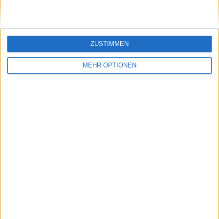
Rayo Barcelona
2 (8%)
El Barrio
2 (8%)
RANGLISTE NACH WETTBEWERBEN
ZUSTIMMEN
Kings League
24 (96%)
MEHR OPTIONEN
Queens League
1 (4%)
Gesamtrangliste anzeigen
RANGLISTE NACH SPORTARTEN
Fußball
25 (100%)
Gesamtrangliste anzeigen
ANZAHL DER SPIELE NACH WOCHE
MONTAG
DIENSTAG
MITTWOCH
DONNERSTAG
FREITAG
-
-
1
-
1