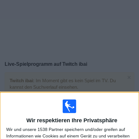
Widget
Live-Spielprogramm auf Twitch ibai
×
Twitch ibai:
Im Moment gibt es kein Spiel im TV. Du
kannst den Suchverlauf einsehen.
Samstag, 29.07.2023
18:15
Kings League
Wir respektieren Ihre Privatsphäre
Halbfinals
Wir und unsere 1538 Partner speichern und/oder greifen auf
Informationen wie Cookies auf einem Gerät zu und verarbeiten
Porcinos FC