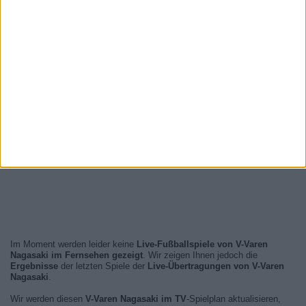
Im Moment werden leider keine
Live-Fußballspiele von V-Varen
Nagasaki im Fernsehen gezeigt
. Wir zeigen Ihnen jedoch die
Ergebnisse
der letzten Spiele der
Live-Übertragungen von V-Varen
Nagasaki
.
Wir werden diesen
V-Varen Nagasaki im TV
-Spielplan aktualisieren,