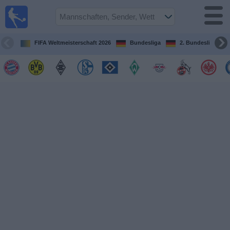
Fußball im
TV
Fernsehprogramm
FIFA Weltmeisterschaft 2026
Bundesliga
2. Bundesliga
Spiele
Mannschaften
Wettbewerbe
Sender
Sport
im
Fernsehen
Nachrichten