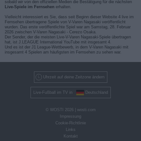
sobald wir von den offiziellen Medien die Bestätigung für die nächsten
Live-Spiele im Fernsehen
erhalten.
Vielleicht interessiert es Sie, dass seit Beginn dieser Website 4 live im
Fernsehen übertragene Spiele von V-Varen Nagasaki veröffentlicht
wurden. Das erste veröffentlichte Spiel war am Samstag, 28. Februar
2026 zwischen V-Varen Nagasaki - Cerezo Osaka.
Der Sender, der die meisten Live-V-Varen Nagasaki-Spiele übertragen
hat, ist J.LEAGUE International YouTube mit insgesamt 4.
Und es ist der J1 League-Wettbewerb, in dem V-Varen Nagasaki mit
insgesamt 4 Spielen am häufigsten im Fernsehen zu sehen war.
Uhrzeit auf deine Zeitzone ändern
Live-Fußball im TV in
Deutschland
© WOSTI 2026 |
wosti.com
Impressung
Cookie-Richtlinie
Links
Kontakt