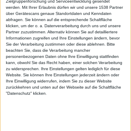
Zielgruppenforschung und Serviceentwicklung gesendet
J.LEAGUE International YouTube
werden.
Mit Ihrer Erlaubnis dürfen wir und unsere 1538 Partner
über Gerätescans genaue Standortdaten und Kenndaten
Samstag, 09.05.2026
abfragen. Sie können auf die entsprechende Schaltfläche
klicken, um der o. a. Datenverarbeitung durch uns und unsere
09:00
J1 League
Partner zuzustimmen. Alternativ können Sie auf detailliertere
Informationen zugreifen und Ihre Einstellungen ändern, bevor
Cerezo Osaka
Sie der Verarbeitung zustimmen oder diese ablehnen.
Bitte
V-Varen Nagasaki
beachten Sie, dass die Verarbeitung mancher
J.LEAGUE International YouTube
personenbezogenen Daten ohne Ihre Einwilligung stattfinden
kann, obwohl Sie das Recht haben, einer solchen Verarbeitung
zu widersprechen. Ihre Einstellungen gelten lediglich für diese
Samstag, 18.04.2026
Website. Sie können Ihre Einstellungen jederzeit ändern oder
07:00
J1 League
Ihre Einwilligung widerrufen, indem Sie zu dieser Website
zurückkehren und unten auf der Webseite auf die Schaltfläche
Sanfrecce Hiroshima
"Datenschutz" klicken.
V-Varen Nagasaki
J.LEAGUE International YouTube
Mehr Tage