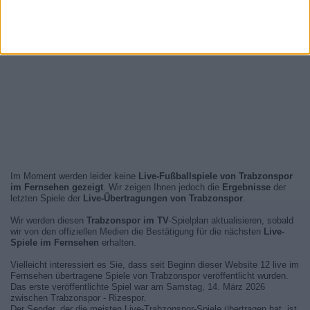
Im Moment werden leider keine
Live-Fußballspiele von Trabzonspor
im Fernsehen gezeigt
. Wir zeigen Ihnen jedoch die
Ergebnisse
der
letzten Spiele der
Live-Übertragungen von Trabzonspor
.
Wir werden diesen
Trabzonspor im TV
-Spielplan aktualisieren, sobald
wir von den offiziellen Medien die Bestätigung für die nächsten
Live-
Spiele im Fernsehen
erhalten.
Vielleicht interessiert es Sie, dass seit Beginn dieser Website 12 live im
Fernsehen übertragene Spiele von Trabzonspor veröffentlicht wurden.
Das erste veröffentlichte Spiel war am Samstag, 14. März 2026
zwischen Trabzonspor - Rizespor.
Der Sender, der die meisten Live-Trabzonspor-Spiele übertragen hat, ist