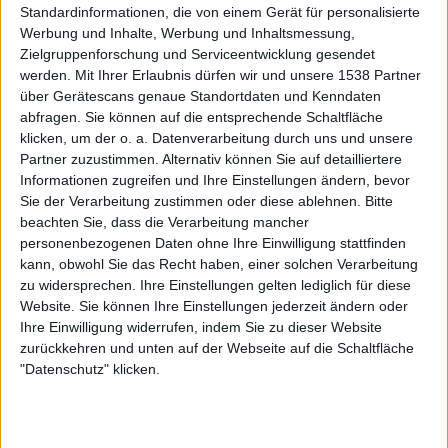
Standardinformationen, die von einem Gerät für personalisierte
Eintracht TV
Sky Stream
Sky Sport (App)
Werbung und Inhalte, Werbung und Inhaltsmessung,
WOW
Sky Sport Bundesliga
Sky Sport News
Zielgruppenforschung und Serviceentwicklung gesendet
Sky Sport News Livestream
Sky Go
werden.
Mit Ihrer Erlaubnis dürfen wir und unsere 1538 Partner
über Gerätescans genaue Standortdaten und Kenndaten
abfragen. Sie können auf die entsprechende Schaltfläche
Freitag, 22.05.2026
klicken, um der o. a. Datenverarbeitung durch uns und unsere
19:45
Pokal Türkei
Partner zuzustimmen. Alternativ können Sie auf detailliertere
Informationen zugreifen und Ihre Einstellungen ändern, bevor
Sie der Verarbeitung zustimmen oder diese ablehnen.
Bitte
Trabzonspor
beachten Sie, dass die Verarbeitung mancher
personenbezogenen Daten ohne Ihre Einwilligung stattfinden
Konyaspor
kann, obwohl Sie das Recht haben, einer solchen Verarbeitung
Sportdigital.de
Sportdigital+ App
zu widersprechen. Ihre Einstellungen gelten lediglich für diese
DAZN (Live ansehen)
OneFootball PPV
Website. Sie können Ihre Einstellungen jederzeit ändern oder
Sportdigital Fussball
Ihre Einwilligung widerrufen, indem Sie zu dieser Website
zurückkehren und unten auf der Webseite auf die Schaltfläche
Mittwoch, 13.05.2026
"Datenschutz" klicken.
19:30
Pokal Türkei