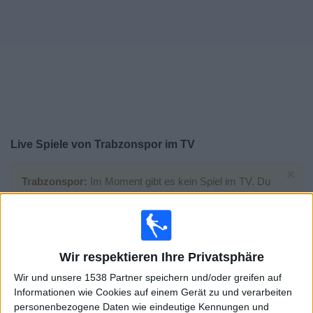
Widget
Live Spiele von Trabzonspor im TV
×
Trabzonspor:
Im Moment gibt es kein Spiel im TV. Du
kannst den Suchverlauf einsehen.
Sonntag, 26.07.2026
Wir respektieren Ihre Privatsphäre
15:30
Freundschaftsspiel
Wir und unsere 1538 Partner speichern und/oder greifen auf
Informationen wie Cookies auf einem Gerät zu und verarbeiten
Eintracht Frankfurt
personenbezogene Daten wie eindeutige Kennungen und
Trabzonspor