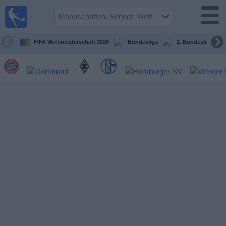
Fußball im
TV
Fernsehprogramm
FIFA Weltmeisterschaft 2026
Bundesliga
2. Bundesliga
Spiele
Mannschaften
Wettbewerbe
Sender
Sport
im
Fernsehen
Nachrichten