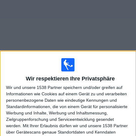
Widget
Live Spiele von Sheffield United Frauen im TV
×
Wir respektieren Ihre Privatsphäre
Sheffield United Frauen:
Im Moment gibt es kein Spiel
im TV. Du kannst den Suchverlauf einsehen.
Wir und unsere 1538 Partner speichern und/oder greifen auf
Informationen wie Cookies auf einem Gerät zu und verarbeiten
personenbezogene Daten wie eindeutige Kennungen und
Mittwoch, 18.03.2026
Standardinformationen, die von einem Gerät für personalisierte
20:00
Women’s Championship
Werbung und Inhalte, Werbung und Inhaltsmessung,
Zielgruppenforschung und Serviceentwicklung gesendet
Sunderland Frauen
werden.
Mit Ihrer Erlaubnis dürfen wir und unsere 1538 Partner
über Gerätescans genaue Standortdaten und Kenndaten
Sheffield United Frauen