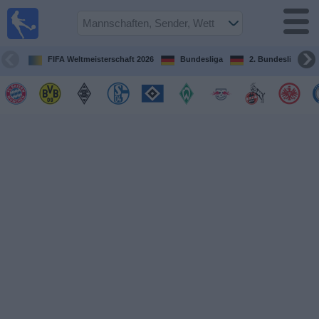
Fußball im
TV
Fernsehprogramm
FIFA Weltmeisterschaft 2026
Bundesliga
2. Bundesliga
Spiele
Mannschaften
Wettbewerbe
Sender
Sport
im
Fernsehen
Nachrichten