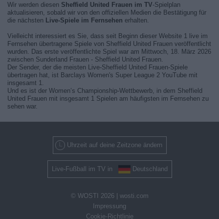
Wir werden diesen
Sheffield United Frauen im TV
-Spielplan
aktualisieren, sobald wir von den offiziellen Medien die Bestätigung für
die nächsten
Live-Spiele im Fernsehen
erhalten.
Vielleicht interessiert es Sie, dass seit Beginn dieser Website 1 live im
Fernsehen übertragene Spiele von Sheffield United Frauen veröffentlicht
wurden. Das erste veröffentlichte Spiel war am Mittwoch, 18. März 2026
zwischen Sunderland Frauen - Sheffield United Frauen.
Der Sender, der die meisten Live-Sheffield United Frauen-Spiele
übertragen hat, ist Barclays Women's Super League 2 YouTube mit
insgesamt 1.
Und es ist der Women’s Championship-Wettbewerb, in dem Sheffield
United Frauen mit insgesamt 1 Spielen am häufigsten im Fernsehen zu
sehen war.
Uhrzeit auf deine Zeitzone ändern
Live-Fußball im TV in
Deutschland
© WOSTI 2026 |
wosti.com
Impressung
Cookie-Richtlinie