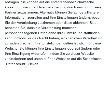
abfragen. Sie können auf die entsprechende Schaltfläche
Barclays Women's Super League 2 YouTube
klicken, um der o. a. Datenverarbeitung durch uns und unsere
Partner zuzustimmen. Alternativ können Sie auf detailliertere
Informationen zugreifen und Ihre Einstellungen ändern, bevor
STATISTISCHE DATEN DES TEAMS SHEFFIELD UNITED
Sie der Verarbeitung zustimmen oder diese ablehnen.
Bitte
FRAUEN IM FERNSEHEN IN DEUTSCHLAND
beachten Sie, dass die Verarbeitung mancher
personenbezogenen Daten ohne Ihre Einwilligung stattfinden
Stand heute
06.08.2026
und seitdem diese Website die statistischen
kann, obwohl Sie das Recht haben, einer solchen Verarbeitung
Daten darüber sammelt, wann und wo die Spiele von
Fußball
des Teams
zu widersprechen. Ihre Einstellungen gelten lediglich für diese
Sheffield United Frauen
in
Deutschland
im Fernsehen ausgestrahlt
Website. Sie können Ihre Einstellungen jederzeit ändern oder
werden, was am
21.09.2025
war, können wir folgende Daten angeben:
Ihre Einwilligung widerrufen, indem Sie zu dieser Website
11
zurückkehren und unten auf der Webseite auf die Schaltfläche
"Datenschutz" klicken.
TV-ÜBERTRAGUNGEN
11 Kostenlose Spiele
100%
0 Bezahlspiele
0%
LETZTES KOSTENLOSES SPIEL