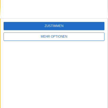
ANZAHL DER SPIELE NACH WOCHE
MONTAG
DIENSTAG
MITTWOCH
DONNERSTAG
FREITAG
-
-
1
-
-
- %
- %
9,09%
- %
- %
ZUSTIMMEN
SAMSTAG
SONNTAG
1
9
MEHR OPTIONEN
9,09%
81,82%
ANZAHL DER SPIELE NACH MONAT
JANUAR
FEBRUAR
MÄRZ
APRIL
MAI
JUNI
JULI
AUGUST
1
1
1
-
-
-
-
-
9,09%
9,09%
9,09%
- %
- %
- %
- %
- %
SEPTEMBER
OKTOBER
NOVEMBER
DEZEMBER
2
2
2
2
18,18%
18,18%
18,18%
18,18%