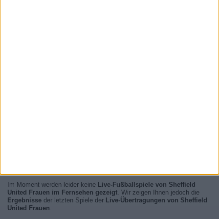
Im Moment werden leider keine
Live-Fußballspiele von Sheffield
United Frauen im Fernsehen gezeigt
. Wir zeigen Ihnen jedoch die
Ergebnisse
der letzten Spiele der
Live-Übertragungen von Sheffield
United Frauen
.