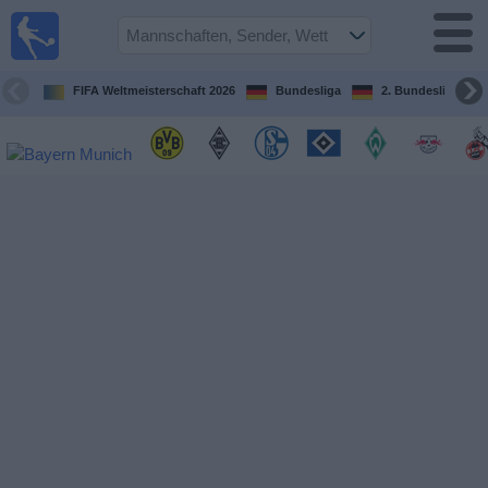
Fußball im
TV
Fernsehprogramm
FIFA Weltmeisterschaft 2026
Bundesliga
2. Bundesliga
Spiele
Mannschaften
Wettbewerbe
Sender
Sport
im
Fernsehen
Nachrichten