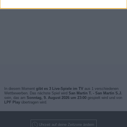
In diesem Moment
gibt es 3 Live-Spiele im TV
aus 1 verschiedenen
Wettbewerben. Das nächste Spiel wird
San Martin T. - San Martin S.J.
sein, das am
Sonntag, 9. August 2026 um 23:00
gespielt wird und von
LPF Play
übertragen wird.
Uhrzeit auf deine Zeitzone ändern