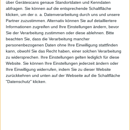
über Gerätescans genaue Standortdaten und Kenndaten
22:00
Primera Nacional
abfragen. Sie können auf die entsprechende Schaltfläche
klicken, um der o. a. Datenverarbeitung durch uns und unsere
Racing Córdoba
Partner zuzustimmen. Alternativ können Sie auf detailliertere
San Martin S.J.
Informationen zugreifen und Ihre Einstellungen ändern, bevor
LPF Play
Sie der Verarbeitung zustimmen oder diese ablehnen.
Bitte
beachten Sie, dass die Verarbeitung mancher
personenbezogenen Daten ohne Ihre Einwilligung stattfinden
Samstag, 22.08.2026
kann, obwohl Sie das Recht haben, einer solchen Verarbeitung
22:00
Primera Nacional
zu widersprechen. Ihre Einstellungen gelten lediglich für diese
Website. Sie können Ihre Einstellungen jederzeit ändern oder
San Martin S.J.
Ihre Einwilligung widerrufen, indem Sie zu dieser Website
Gimnasia y Tiro
zurückkehren und unten auf der Webseite auf die Schaltfläche
"Datenschutz" klicken.
LPF Play
STATISTISCHE DATEN DES TEAMS SAN MARTIN S.J. IM
FERNSEHEN IN DEUTSCHLAND
Stand heute
06.08.2026
und seitdem diese Website die statistischen
Daten darüber sammelt, wann und wo die Spiele von
Fußball
des Teams