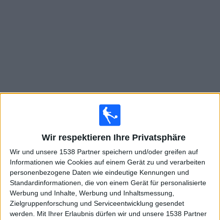
Widget
Live Spiele von San Martin S.J. im TV
Sonntag, 09.08.2026
Wir respektieren Ihre Privatsphäre
23:00
Primera Nacional
Wir und unsere 1538 Partner speichern und/oder greifen auf
San Martin T.
Informationen wie Cookies auf einem Gerät zu und verarbeiten
San Martin S.J.
personenbezogene Daten wie eindeutige Kennungen und
Standardinformationen, die von einem Gerät für personalisierte
LPF Play
Werbung und Inhalte, Werbung und Inhaltsmessung,
Zielgruppenforschung und Serviceentwicklung gesendet
Sonntag, 16.08.2026
werden.
Mit Ihrer Erlaubnis dürfen wir und unsere 1538 Partner