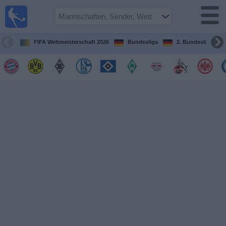
Fußball im
TV
Fernsehprogramm
FIFA Weltmeisterschaft 2026
Bundesliga
2. Bundesliga
Spiele
Mannschaften
Wettbewerbe
Sender
Sport
im
Fernsehen
Nachrichten