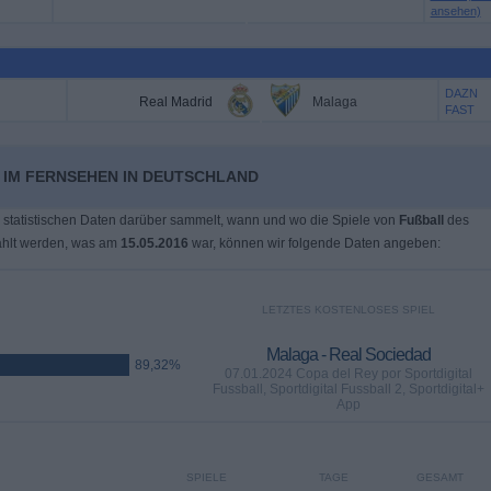
ansehen)
DAZN
Real Madrid
Malaga
FAST
 IM FERNSEHEN IN DEUTSCHLAND
 statistischen Daten darüber sammelt, wann und wo die Spiele von
Fußball
des
ahlt werden, was am
15.05.2016
war, können wir folgende Daten angeben:
LETZTES KOSTENLOSES SPIEL
Malaga - Real Sociedad
89,32%
07.01.2024 Copa del Rey por Sportdigital
Fussball, Sportdigital Fussball 2, Sportdigital+
App
SPIELE
TAGE
GESAMT