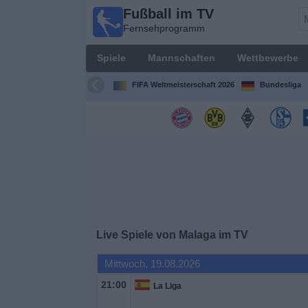
Fußball im TV
Fußball im
Fernsehprogramm
TV
Fernsehprogramm
Spiele
Mannschaften
Wettbewerbe
Spiele
FIFA Weltmeisterschaft 2026
Bundesliga
Mannschaften
Wettbewerbe
Sender
Sport
Live Spiele von Malaga im TV
im
Fernsehen
Mittwoch, 19.08.2026
21:00
La Liga
Nachrichten