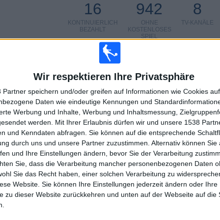
16
942
8
KONTINUIERLICH
OHNE
TV-KANÄLE
BEZAHLT
KOSTENLOSES
SPIEL
Wir respektieren Ihre Privatsphäre
 Partner speichern und/oder greifen auf Informationen wie Cookies au
GESAMT
MAXIMAL
GESAMT
nbezogene Daten wie eindeutige Kennungen und Standardinformatione
6
7
38
sierte Werbung und Inhalte, Werbung und Inhaltsmessung, Zielgruppen
gesendet werden.
Mit Ihrer Erlaubnis dürfen wir und unsere 1538 Part
WETTBEWERBE
VS Las Palmas
GEGNER
n und Kenndaten abfragen. Sie können auf die entsprechende Schaltfl
ung durch uns und unsere Partner zuzustimmen. Alternativ können Sie au
RANGLISTE NACH WETTBEWERBEN
fen und Ihre Einstellungen ändern, bevor Sie der Verarbeitung zustim
chten Sie, dass die Verarbeitung mancher personenbezogenen Daten oh
La Liga
75 (72,82%)
wohl Sie das Recht haben, einer solchen Verarbeitung zu widersprechen
LaLiga Hypermotion
18 (17,48%)
diese Website. Sie können Ihre Einstellungen jederzeit ändern oder Ihre 
Copa del Rey
5 (4,85%)
e zu dieser Website zurückkehren und unten auf der Webseite auf die 
HappyBet Cup
2 (1,94%)
n.
Schauinsland Reisen Cup
2 (1,94%)