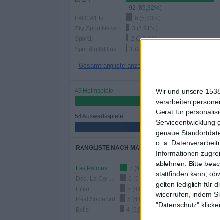
DAZN
92 (89,32%)
LAOLA1.tv
6 (5,83%)
Sky Sport News
3 (2,91%)
Sport1
2 (1,94%)
Sportdigital Fussball
1 (0,97%)
Gesamtrangliste anzeigen
Wir und unsere 1538
49 Heimspiele
verarbeiten persone
47,57%
Gerät für personali
54 Auswärtsspiele
Serviceentwicklung 
52,43%
genaue Standortdate
o. a. Datenverarbeit
RANGLISTE NACH MANNSCHAFTEN
Informationen zugrei
ablehnen.
Bitte bea
Las Palmas
7 (6,8%)
stattfinden kann, ob
Dep. La Coruna
6 (5,83%)
gelten lediglich für 
Eibar
5 (4,85%)
widerrufen, indem Si
Real Sociedad
5 (4,85%)
"Datenschutz" klicke
Betis
4 (3,88%)