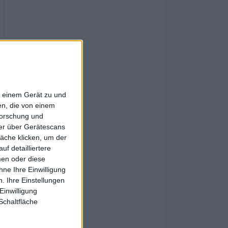
f einem Gerät zu und
n, die von einem
forschung und
ner über Gerätescans
äche klicken, um der
f detailliertere
men oder diese
ne Ihre Einwilligung
. Ihre Einstellungen
Einwilligung
Schaltfläche