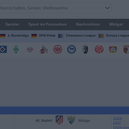
Sender
Sport im Fernsehen
Nachrichten
Widget
2. Bundesliga
DFB-Pokal
Champions League
Europa Leagu
DAZN
Atl. Madrid
Malaga
FAST
DAZN (Liv