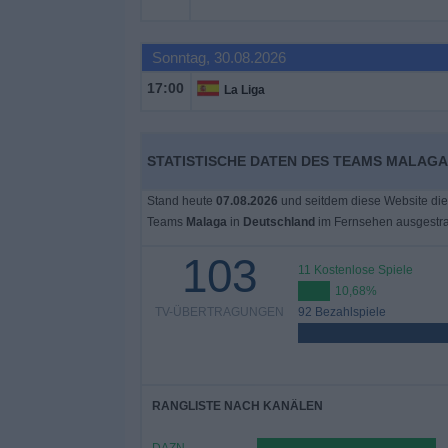
Widget
Sonntag, 30.08.2026
17:00
La Liga
STATISTISCHE DATEN DES TEAMS MALAGA
Stand heute
07.08.2026
und seitdem diese Website die
Teams
Malaga
in
Deutschland
im Fernsehen ausgestr
103
11 Kostenlose Spiele
10,68%
TV-ÜBERTRAGUNGEN
92 Bezahlspiele
RANGLISTE NACH KANÄLEN