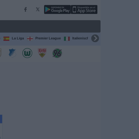
e
La Liga
Premier League
Italienische Serie A
Ligue 1
e