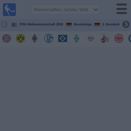
Fußball im
TV
Fernsehprogramm
FIFA Weltmeisterschaft 2026
Bundesliga
2. Bundesliga
Spiele
Mannschaften
Wettbewerbe
Sender
Sport
im
Fernsehen
Nachrichten