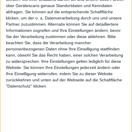
DAZN (Live ansehen)
über Gerätescans genaue Standortdaten und Kenndaten
abfragen. Sie können auf die entsprechende Schaltfläche
klicken, um der o. a. Datenverarbeitung durch uns und unsere
Montag, 03.11.2025
Partner zuzustimmen. Alternativ können Sie auf detailliertere
20:30
FA Cup
Informationen zugreifen und Ihre Einstellungen ändern, bevor
Sie der Verarbeitung zustimmen oder diese ablehnen.
Bitte
Tamworth FC
beachten Sie, dass die Verarbeitung mancher
Leyton Orient
personenbezogenen Daten ohne Ihre Einwilligung stattfinden
kann, obwohl Sie das Recht haben, einer solchen Verarbeitung
DAZN (Live ansehen)
zu widersprechen. Ihre Einstellungen gelten lediglich für diese
Website. Sie können Ihre Einstellungen jederzeit ändern oder
Sonntag, 03.12.2023
Ihre Einwilligung widerrufen, indem Sie zu dieser Website
15:00
FA Cup
zurückkehren und unten auf der Webseite auf die Schaltfläche
"Datenschutz" klicken.
Chesterfield
Leyton Orient
DAZN (Live ansehen)
Mehr Tage