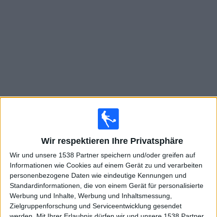
Widget
Live Spiele von Leyton Orient im TV
×
Leyton Orient:
Im Moment gibt es kein Spiel im TV. Du
kannst den Suchverlauf einsehen.
Wir respektieren Ihre Privatsphäre
Wir und unsere 1538 Partner speichern und/oder greifen auf
Freitag, 05.12.2025
Informationen wie Cookies auf einem Gerät zu und verarbeiten
personenbezogene Daten wie eindeutige Kennungen und
20:30
FA Cup
Standardinformationen, die von einem Gerät für personalisierte
Werbung und Inhalte, Werbung und Inhaltsmessung,
Salford
Zielgruppenforschung und Serviceentwicklung gesendet
Leyton Orient
werden.
Mit Ihrer Erlaubnis dürfen wir und unsere 1538 Partner