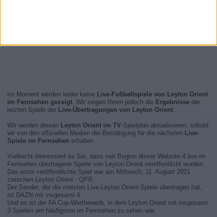
Im Moment werden leider keine
Live-Fußballspiele von Leyton Orient
im Fernsehen gezeigt
. Wir zeigen Ihnen jedoch die
Ergebnisse
der
letzten Spiele der
Live-Übertragungen von Leyton Orient
.
Wir werden diesen
Leyton Orient im TV
-Spielplan aktualisieren, sobald
wir von den offiziellen Medien die Bestätigung für die nächsten
Live-
Spiele im Fernsehen
erhalten.
Vielleicht interessiert es Sie, dass seit Beginn dieser Website 4 live im
Fernsehen übertragene Spiele von Leyton Orient veröffentlicht wurden.
Das erste veröffentlichte Spiel war am Mittwoch, 11. August 2021
zwischen Leyton Orient - QPR.
Der Sender, der die meisten Live-Leyton Orient-Spiele übertragen hat,
ist DAZN mit insgesamt 4.
Und es ist der FA Cup-Wettbewerb, in dem Leyton Orient mit insgesamt
3 Spielen am häufigsten im Fernsehen zu sehen war.