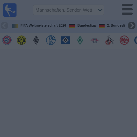
Fußball im
TV
Fernsehprogramm
FIFA Weltmeisterschaft 2026
Bundesliga
2. Bundesliga
Spiele
Mannschaften
Wettbewerbe
Sender
Sport
im
Fernsehen
Nachrichten