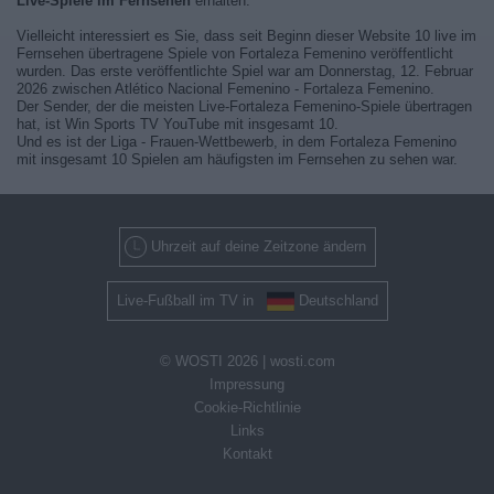
Live-Spiele im Fernsehen
erhalten.
Vielleicht interessiert es Sie, dass seit Beginn dieser Website 10 live im
Fernsehen übertragene Spiele von Fortaleza Femenino veröffentlicht
wurden. Das erste veröffentlichte Spiel war am Donnerstag, 12. Februar
2026 zwischen Atlético Nacional Femenino - Fortaleza Femenino.
Der Sender, der die meisten Live-Fortaleza Femenino-Spiele übertragen
hat, ist Win Sports TV YouTube mit insgesamt 10.
Und es ist der Liga - Frauen-Wettbewerb, in dem Fortaleza Femenino
mit insgesamt 10 Spielen am häufigsten im Fernsehen zu sehen war.
Uhrzeit auf deine Zeitzone ändern
Live-Fußball im TV in
Deutschland
© WOSTI 2026 |
wosti.com
Impressung
Cookie-Richtlinie
Links
Kontakt