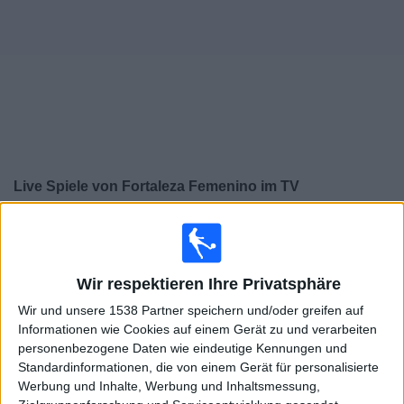
Widget
Live Spiele von Fortaleza Femenino im TV
×
Fortaleza Femenino:
Im Moment gibt es kein Spiel im
TV. Du kannst den Suchverlauf einsehen.
Wir respektieren Ihre Privatsphäre
Montag, 27.07.2026
Wir und unsere 1538 Partner speichern und/oder greifen auf
Informationen wie Cookies auf einem Gerät zu und verarbeiten
21:00
Liga - Frauen
personenbezogene Daten wie eindeutige Kennungen und
Standardinformationen, die von einem Gerät für personalisierte
Inter Bogotá Femenino
Werbung und Inhalte, Werbung und Inhaltsmessung,
Fortaleza Femenino