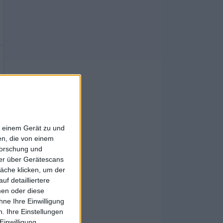
f einem Gerät zu und
n, die von einem
forschung und
ner über Gerätescans
äche klicken, um der
f detailliertere
men oder diese
ne Ihre Einwilligung
. Ihre Einstellungen
Einwilligung