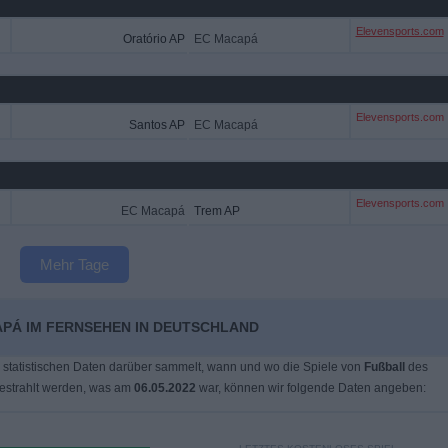
Elevensports.com
Oratório AP
EC Macapá
Elevensports.com
Santos AP
EC Macapá
Elevensports.com
EC Macapá
Trem AP
Mehr Tage
APÁ IM FERNSEHEN IN DEUTSCHLAND
 statistischen Daten darüber sammelt, wann und wo die Spiele von
Fußball
des
strahlt werden, was am
06.05.2022
war, können wir folgende Daten angeben: