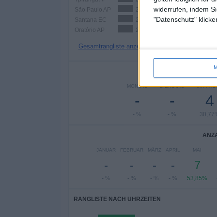
widerrufen, indem Si
São Paulo AP
2 (15,38%)
"Datenschutz" klicke
Santana EC
2 (15,38%)
Oratório AP
2 (15,38%)
Gesamtrangliste anzeigen
M
ANZA
MONTAG
DIENSTAG
MITTWO
-
-
4
- %
- %
30,77
ANZA
JANUAR
FEBRUAR
MÄRZ
APRIL
MAI
-
-
-
-
7
- %
- %
- %
- %
53,85%
RANGLISTE NACH UHRZEITEN