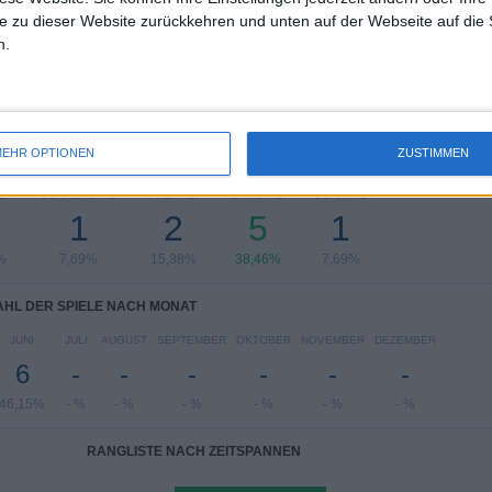
Gesamtrangliste anzeigen
e zu dieser Website zurückkehren und unten auf der Webseite auf die 
n.
EHR OPTIONEN
ZUSTIMMEN
HL DER SPIELE NACH WOCHE
CH
DONNERSTAG
FREITAG
SAMSTAG
SONNTAG
1
2
5
1
%
7,69%
15,38%
38,46%
7,69%
HL DER SPIELE NACH MONAT
JUNI
JULI
AUGUST
SEPTEMBER
OKTOBER
NOVEMBER
DEZEMBER
6
-
-
-
-
-
-
46,15%
- %
- %
- %
- %
- %
- %
RANGLISTE NACH ZEITSPANNEN