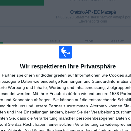
LETZTES KOSTENLOSES SPIEL
Oratório AP - EC Macapá
14.06.2023 Staatsmeisterschaft von Amapá por
Elevensports.com
SPIELE
TAGE
GESAMT
0
1149
1
KONTINUIERLICH
OHNE
TV-KANÄLE
BEZAHLT
KOSTENLOSES
Wir respektieren Ihre Privatsphäre
SPIEL
 Partner speichern und/oder greifen auf Informationen wie Cookies au
nbezogene Daten wie eindeutige Kennungen und Standardinformatione
GESAMT
MAXIMAL
GESAMT
1
2
7
sierte Werbung und Inhalte, Werbung und Inhaltsmessung, Zielgruppen
gesendet werden.
Mit Ihrer Erlaubnis dürfen wir und unsere 1538 Part
WETTBEWERBE
VS Santos AP
GEGNER
n und Kenndaten abfragen. Sie können auf die entsprechende Schaltfl
ung durch uns und unsere Partner zuzustimmen. Alternativ können Sie au
fen und Ihre Einstellungen ändern, bevor Sie der Verarbeitung zustim
RANGLISTE NACH WETTBEWERBEN
chten Sie, dass die Verarbeitung mancher personenbezogenen Daten oh
wohl Sie das Recht haben, einer solchen Verarbeitung zu widersprechen
Staatsmeisterschaft von Amapá
13 (100%)
diese Website. Sie können Ihre Einstellungen jederzeit ändern oder Ihre 