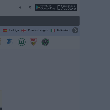
e
La Liga
Premier League
Italienische Serie A
Ligue 1