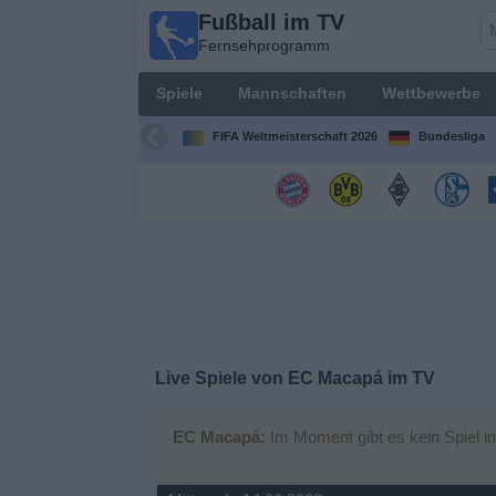
Fußball im TV
Fußball im
Fernsehprogramm
TV
Fernsehprogramm
Spiele
Mannschaften
Wettbewerbe
Spiele
FIFA Weltmeisterschaft 2026
Bundesliga
Mannschaften
Wettbewerbe
Sender
Sport
Live Spiele von EC Macapá im TV
im
Fernsehen
EC Macapá:
Im Moment gibt es kein Spiel i
Nachrichten