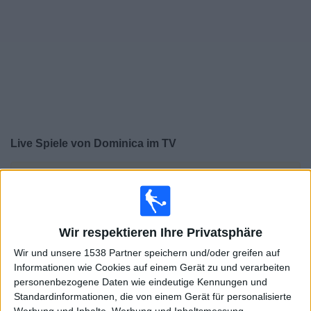
Widget
Live Spiele von Dominica im TV
×
Dominica:
Im Moment gibt es kein Spiel im TV. Du
kannst den Suchverlauf einsehen.
Wir respektieren Ihre Privatsphäre
Sonntag, 19.04.2026
Wir und unsere 1538 Partner speichern und/oder greifen auf
02:00
CONCACAF Women's Championship
Informationen wie Cookies auf einem Gerät zu und verarbeiten
personenbezogene Daten wie eindeutige Kennungen und
Nicaragua
Standardinformationen, die von einem Gerät für personalisierte
Dominica