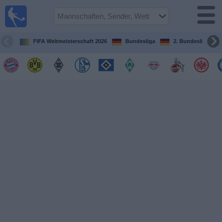
Fußball im
TV
Fernsehprogramm
FIFA Weltmeisterschaft 2026
Bundesliga
2. Bundesliga
Spiele
Mannschaften
Wettbewerbe
Sender
Sport
im
Fernsehen
Nachrichten