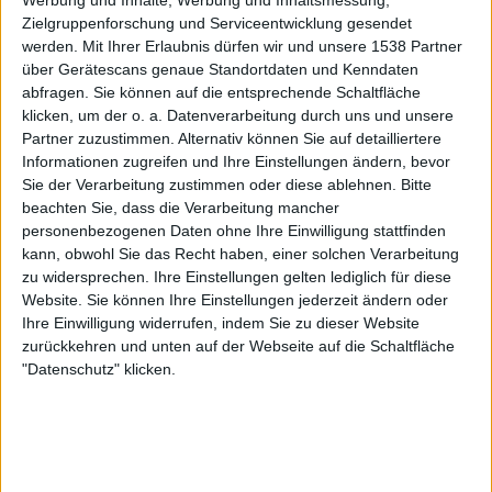
Werbung und Inhalte, Werbung und Inhaltsmessung,
CONCACAF YouTube
Zielgruppenforschung und Serviceentwicklung gesendet
werden.
Mit Ihrer Erlaubnis dürfen wir und unsere 1538 Partner
Dienstag, 14.04.2026
über Gerätescans genaue Standortdaten und Kenndaten
abfragen. Sie können auf die entsprechende Schaltfläche
21:00
CONCACAF Women's Championship
klicken, um der o. a. Datenverarbeitung durch uns und unsere
Partner zuzustimmen. Alternativ können Sie auf detailliertere
Dominica
Informationen zugreifen und Ihre Einstellungen ändern, bevor
Antigua and Barbuda
Sie der Verarbeitung zustimmen oder diese ablehnen.
Bitte
CONCACAF YouTube
beachten Sie, dass die Verarbeitung mancher
personenbezogenen Daten ohne Ihre Einwilligung stattfinden
kann, obwohl Sie das Recht haben, einer solchen Verarbeitung
Sonntag, 01.03.2026
zu widersprechen. Ihre Einstellungen gelten lediglich für diese
18:00
CONCACAF U20-Meisterschaft
Website. Sie können Ihre Einstellungen jederzeit ändern oder
Ihre Einwilligung widerrufen, indem Sie zu dieser Website
Dominica
zurückkehren und unten auf der Webseite auf die Schaltfläche
Antigua and Barbuda
"Datenschutz" klicken.
CONCACAF YouTube
Mehr Tage