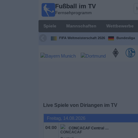
Fußball im TV
Fußball im
Fernsehprogramm
TV
Fernsehprogramm
Spiele
Mannschaften
Wettbewerbe
Spiele
FIFA Weltmeisterschaft 2026
Bundesliga
Mannschaften
Wettbewerbe
Sender
Sport
Live Spiele von Diriangen im TV
im
Fernsehen
Freitag, 14.08.2026
04:00
CONCACAF Central American Cup
Nachrichten