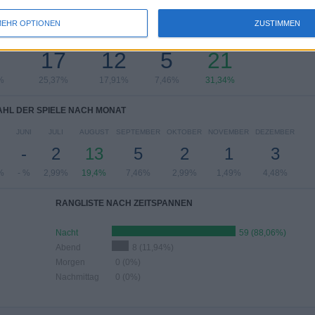
HL DER SPIELE NACH WOCHE
EHR OPTIONEN
ZUSTIMMEN
OCH
DONNERSTAG
FREITAG
SAMSTAG
SONNTAG
17
12
5
21
%
25,37%
17,91%
7,46%
31,34%
HL DER SPIELE NACH MONAT
JUNI
JULI
AUGUST
SEPTEMBER
OKTOBER
NOVEMBER
DEZEMBER
-
2
13
5
2
1
3
%
- %
2,99%
19,4%
7,46%
2,99%
1,49%
4,48%
RANGLISTE NACH ZEITSPANNEN
Nacht
59 (88,06%)
Abend
8 (11,94%)
Morgen
0 (0%)
Nachmittag
0 (0%)