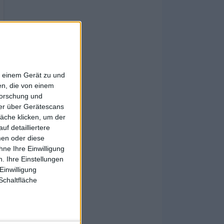
f einem Gerät zu und
n, die von einem
forschung und
ner über Gerätescans
äche klicken, um der
f detailliertere
men oder diese
ne Ihre Einwilligung
. Ihre Einstellungen
Einwilligung
Schaltfläche