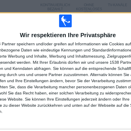
KONTINUIERLICH
OHNE
TV-KANÄLE
BEZAHLT
KOSTENLOSES
SPIEL
Wir respektieren Ihre Privatsphäre
 Partner speichern und/oder greifen auf Informationen wie Cookies au
GESAMT
MAXIMAL
GESAMT
3
9
22
nbezogene Daten wie eindeutige Kennungen und Standardinformatione
sierte Werbung und Inhalte, Werbung und Inhaltsmessung, Zielgruppen
WETTBEWERBE
VS Managua
GEGNER
gesendet werden.
Mit Ihrer Erlaubnis dürfen wir und unsere 1538 Part
FC
n und Kenndaten abfragen. Sie können auf die entsprechende Schaltfl
ung durch uns und unsere Partner zuzustimmen. Alternativ können Sie au
RANGLISTE NACH WETTBEWERBEN
fen und Ihre Einstellungen ändern, bevor Sie der Verarbeitung zustim
chten Sie, dass die Verarbeitung mancher personenbezogenen Daten oh
Liga Primera
54 (80,6%)
wohl Sie das Recht haben, einer solchen Verarbeitung zu widersprechen
CONCACAF Central American Cup
9 (13,43%)
diese Website. Sie können Ihre Einstellungen jederzeit ändern oder Ihre 
CONCACAF League
4 (5,97%)
e zu dieser Website zurückkehren und unten auf der Webseite auf die 
Gesamtrangliste anzeigen
n.