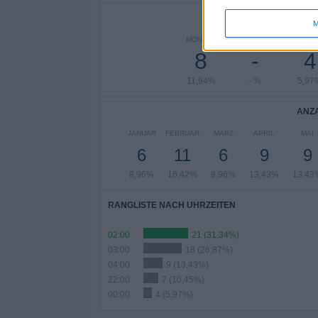
ANZA
M
MONTAG
DIENSTAG
MITTW
8
-
4
11,94%
- %
5,97
ANZA
JANUAR
FEBRUAR
MÄRZ
APRIL
MAI
6
11
6
9
9
8,96%
16,42%
8,96%
13,43%
13,43
RANGLISTE NACH UHRZEITEN
02:00
21 (31,34%)
03:00
18 (26,87%)
04:00
9 (13,43%)
22:00
7 (10,45%)
00:00
4 (5,97%)