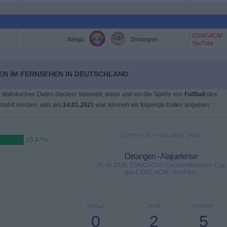
CONCACAF
Xelaju
Diriangen
YouTube
GEN IM FERNSEHEN IN DEUTSCHLAND
 statistischen Daten darüber sammelt, wann und wo die Spiele von
Fußball
des
trahlt werden, was am
24.01.2021
war, können wir folgende Daten angeben:
LETZTES KOSTENLOSES SPIEL
65,67%
Diriangen - Alajuelense
05.08.2026 CONCACAF Central American Cup
por CONCACAF YouTube
SPIELE
TAGE
GESAMT
0
2
5