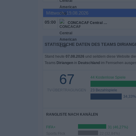
Widget
Mittwoch, 19.08.2026
05:00
CONCACAF Central American Cup
STATISTISCHE DATEN DES TEAMS DIRIAN
Stand heute
07.08.2026
und seitdem diese Website die
Teams
Diriangen
in
Deutschland
im Fernsehen ausges
67
44 Kostenlose Spiele
TV-ÜBERTRAGUNGEN
23 Bezahlspiele
34,33%
RANGLISTE NACH KANÄLEN
FIFA+
31 (46,27%)
Sports Flick
22 (32,84%)