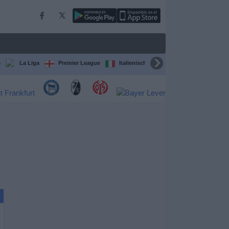
e
La Liga
Premier League
Italienische Serie A
Ligue 1