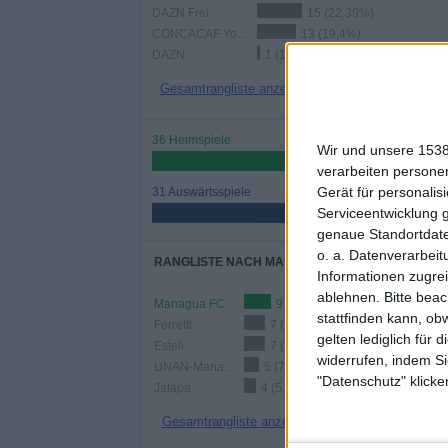
DAZN Frei
15 (22,39%)
CONCACAF YouTube
13 (19,4%)
DAZN
1 (1,49%)
Gesamtrangliste anzeigen
36 Heimspiele
Wir und unsere 1538
53,73%
verarbeiten persone
Gerät für personali
31 Auswärtsspiele
Serviceentwicklung 
46,27%
genaue Standortdate
o. a. Datenverarbeit
RANGLISTE NACH MANNSCHAFTEN
Informationen zugrei
ablehnen.
Bitte bea
Managua FC
9 (13,43%)
stattfinden kann, ob
Ferretti
7 (10,45%)
gelten lediglich für 
Esteli
7 (10,45%)
widerrufen, indem Si
UNAN-Managua
5 (7,46%)
"Datenschutz" klicke
Jalapa
4 (5,97%)
Gesamtrangliste anzeigen