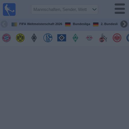
Fußball im
TV
Fernsehprogramm
FIFA Weltmeisterschaft 2026
Bundesliga
2. Bundesliga
Spiele
Mannschaften
Wettbewerbe
Sender
Sport
im
Fernsehen
Nachrichten