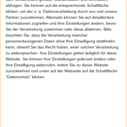
22:00
Prim B
abfragen. Sie können auf die entsprechende Schaltfläche
klicken, um der o. a. Datenverarbeitung durch uns und unsere
UAI Urquiza
Partner zuzustimmen. Alternativ können Sie auf detailliertere
Deportivo Armenio
Informationen zugreifen und Ihre Einstellungen ändern, bevor
Sie der Verarbeitung zustimmen oder diese ablehnen.
Bitte
LPF Play
beachten Sie, dass die Verarbeitung mancher
personenbezogenen Daten ohne Ihre Einwilligung stattfinden
Samstag, 22.08.2026
kann, obwohl Sie das Recht haben, einer solchen Verarbeitung
zu widersprechen. Ihre Einstellungen gelten lediglich für diese
22:00
Prim B
Website. Sie können Ihre Einstellungen jederzeit ändern oder
Brown Adrogue
Ihre Einwilligung widerrufen, indem Sie zu dieser Website
zurückkehren und unten auf der Webseite auf die Schaltfläche
UAI Urquiza
"Datenschutz" klicken.
LPF Play
Mehr Tage
STATISTISCHE DATEN DES TEAMS UAI URQUIZA IM
FERNSEHEN IN DEUTSCHLAND