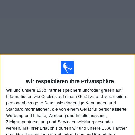
Widget
Live Spiele von UAI Urquiza im TV
heute samstag, 08.08.2026
Wir respektieren Ihre Privatsphäre
20:00
Prim B
Wir und unsere 1538 Partner speichern und/oder greifen auf
Informationen wie Cookies auf einem Gerät zu und verarbeiten
Flandria
personenbezogene Daten wie eindeutige Kennungen und
UAI Urquiza
Standardinformationen, die von einem Gerät für personalisierte
LPF Play
Werbung und Inhalte, Werbung und Inhaltsmessung,
Zielgruppenforschung und Serviceentwicklung gesendet
werden.
Mit Ihrer Erlaubnis dürfen wir und unsere 1538 Partner
Samstag, 15.08.2026
über Gerätescans genaue Standortdaten und Kenndaten