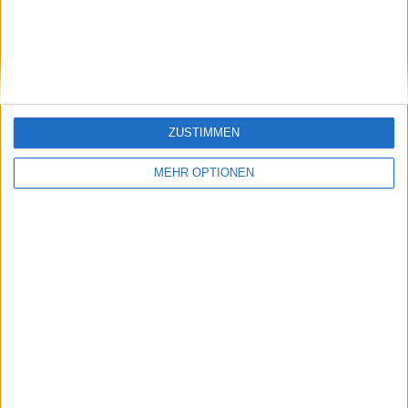
Sportivo Italiano
2 (7,14%)
Argentino de Quilmes
2 (7,14%)
Deportivo Camioneros
2 (7,14%)
Comunicaciones
2 (7,14%)
Gesamtrangliste anzeigen
ZUSTIMMEN
RANGLISTE NACH WETTBEWERBEN
MEHR OPTIONEN
Prim B
28 (100%)
Gesamtrangliste anzeigen
ANZAHL DER SPIELE NACH WOCHE
MONTAG
DIENSTAG
MITTWOCH
DONNERSTAG
FREITAG
2
1
3
-
2
7,14%
3,57%
10,71%
- %
7,14%
SAMSTAG
SONNTAG