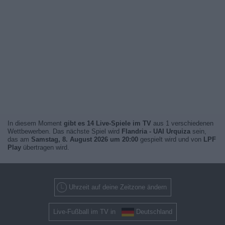
In diesem Moment
gibt es 14 Live-Spiele im TV
aus 1 verschiedenen
Wettbewerben. Das nächste Spiel wird
Flandria - UAI Urquiza
sein,
das am
Samstag, 8. August 2026 um 20:00
gespielt wird und von
LPF
Play
übertragen wird.
Uhrzeit auf deine Zeitzone ändern
Live-Fußball im TV in
Deutschland