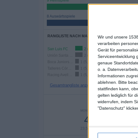
9 Heimspiele
52,94%
8 Auswärtsspiele
47,06%
RANGLISTE NACH MANNSCHAFTEN
Wir und unsere 1538
verarbeiten persone
San Luis FC
2 (11,76%)
Gerät für personali
Unión Santa Fe Femenino
2 (11,76%)
Serviceentwicklung 
Boca Juniors W
1 (5,88%)
genaue Standortdate
Talleres Córdoba Femenino
1 (5,88%)
o. a. Datenverarbeit
Racing Avellaneda Femenino
1 (5,88%)
Informationen zugrei
ablehnen.
Bitte bea
Gesamtrangliste anzeigen
stattfinden kann, ob
gelten lediglich für 
ANZA
widerrufen, indem Si
"Datenschutz" klicke
MONTAG
DIENSTAG
MITTW
4
-
1
23,53%
- %
5,88