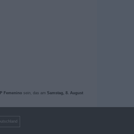
LP Femenino
sein, das am
Samstag, 8. August
utschland