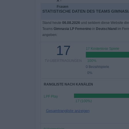
Widget
STATISTISCHE DATEN DES TEAMS GIMNAS
Stand heute
06.08.2026
und seitdem diese Website die
Teams
Gimnasia LP Femenino
in
Deutschland
im Fern
angeben:
17
17 Kostenlose Spiele
TV-ÜBERTRAGUNGEN
100%
0 Bezahlspiele
0%
RANGLISTE NACH KANÄLEN
LPF Play
17 (100%)
Gesamtrangliste anzeigen