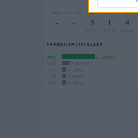
M
ANZA
JANUAR
FEBRUAR
MÄRZ
APRIL
MAI
-
-
3
1
4
- %
- %
17,65%
5,88%
23,53%
RANGLISTE NACH UHRZEITEN
20:00
9 (52,94%)
16:00
2 (11,76%)
16:30
1 (5,88%)
17:00
1 (5,88%)
18:00
1 (5,88%)