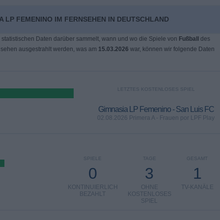
IA LP FEMENINO IM FERNSEHEN IN DEUTSCHLAND
 statistischen Daten darüber sammelt, wann und wo die Spiele von
Fußball
des
sehen ausgestrahlt werden, was am
15.03.2026
war, können wir folgende Daten
LETZTES KOSTENLOSES SPIEL
Gimnasia LP Femenino - San Luis FC
02.08.2026 Primera A - Frauen por LPF Play
SPIELE
TAGE
GESAMT
0
3
1
KONTINUIERLICH
OHNE
TV-KANÄLE
BEZAHLT
KOSTENLOSES
SPIEL