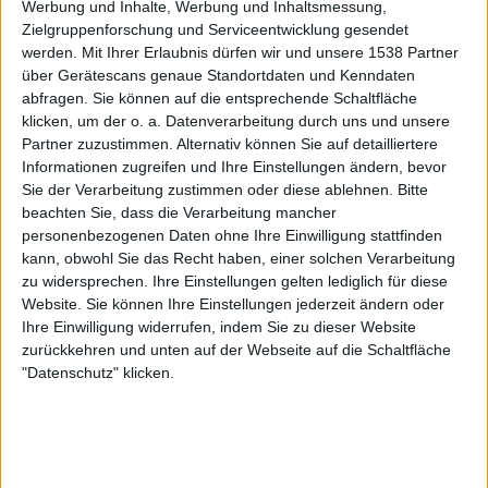
Werbung und Inhalte, Werbung und Inhaltsmessung,
Jamaika
Zielgruppenforschung und Serviceentwicklung gesendet
CONCACAF YouTube
werden.
Mit Ihrer Erlaubnis dürfen wir und unsere 1538 Partner
über Gerätescans genaue Standortdaten und Kenndaten
Samstag, 01.08.2026
abfragen. Sie können auf die entsprechende Schaltfläche
klicken, um der o. a. Datenverarbeitung durch uns und unsere
22:00
CONCACAF U20-Meisterschaft
Partner zuzustimmen. Alternativ können Sie auf detailliertere
Informationen zugreifen und Ihre Einstellungen ändern, bevor
Kanada
Sie der Verarbeitung zustimmen oder diese ablehnen.
Bitte
Jamaika
beachten Sie, dass die Verarbeitung mancher
CONCACAF YouTube
personenbezogenen Daten ohne Ihre Einwilligung stattfinden
kann, obwohl Sie das Recht haben, einer solchen Verarbeitung
Donnerstag, 30.07.2026
zu widersprechen. Ihre Einstellungen gelten lediglich für diese
Website. Sie können Ihre Einstellungen jederzeit ändern oder
03:00
CONCACAF U20-Meisterschaft
Ihre Einwilligung widerrufen, indem Sie zu dieser Website
zurückkehren und unten auf der Webseite auf die Schaltfläche
Kanada
"Datenschutz" klicken.
Honduras
CONCACAF YouTube
Mehr Tage