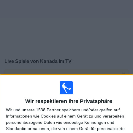
Widget
Live Spiele von Kanada im TV
×
Kanada:
Im Moment gibt es kein Spiel im TV. Du
kannst den Suchverlauf einsehen.
Donnerstag, 06.08.2026
Wir respektieren Ihre Privatsphäre
00:30
Wir und unsere 1538 Partner speichern und/oder greifen auf
CONCACAF U20-Meisterschaft
Informationen wie Cookies auf einem Gerät zu und verarbeiten
1/4-Finale
personenbezogene Daten wie eindeutige Kennungen und
Kanada
Standardinformationen, die von einem Gerät für personalisierte