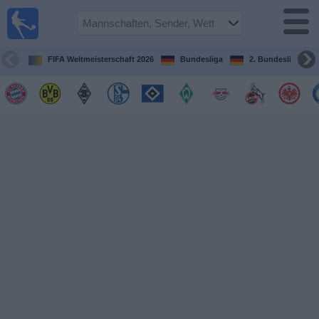
Fußball im
TV
Fernsehprogramm
FIFA Weltmeisterschaft 2026
Bundesliga
2. Bundesliga
Spiele
Mannschaften
Wettbewerbe
Sender
Sport
im
Fernsehen
Nachrichten