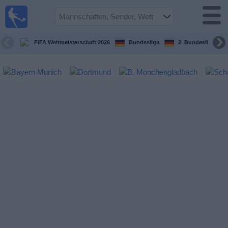
Fußball im
TV
Fernsehprogramm
FIFA Weltmeisterschaft 2026
Bundesliga
2. Bundesliga
Spiele
Mannschaften
Wettbewerbe
Sender
Sport
im
Fernsehen
Nachrichten