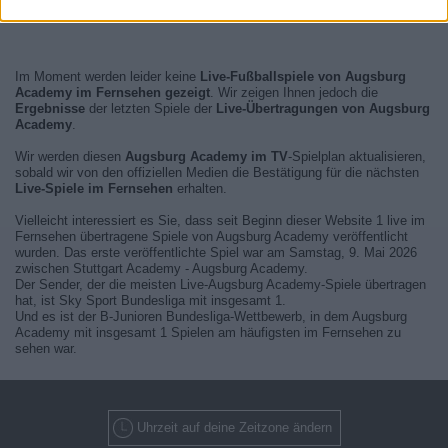
Im Moment werden leider keine
Live-Fußballspiele von Augsburg
Academy im Fernsehen gezeigt
. Wir zeigen Ihnen jedoch die
Ergebnisse
der letzten Spiele der
Live-Übertragungen von Augsburg
Academy
.
Wir werden diesen
Augsburg Academy im TV
-Spielplan aktualisieren,
sobald wir von den offiziellen Medien die Bestätigung für die nächsten
Live-Spiele im Fernsehen
erhalten.
Vielleicht interessiert es Sie, dass seit Beginn dieser Website 1 live im
Fernsehen übertragene Spiele von Augsburg Academy veröffentlicht
wurden. Das erste veröffentlichte Spiel war am Samstag, 9. Mai 2026
zwischen Stuttgart Academy - Augsburg Academy.
Der Sender, der die meisten Live-Augsburg Academy-Spiele übertragen
hat, ist Sky Sport Bundesliga mit insgesamt 1.
Und es ist der B-Junioren Bundesliga-Wettbewerb, in dem Augsburg
Academy mit insgesamt 1 Spielen am häufigsten im Fernsehen zu
sehen war.
Uhrzeit auf deine Zeitzone ändern