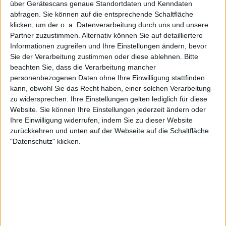
über Gerätescans genaue Standortdaten und Kenndaten
Sky Sport Bundesliga
abfragen. Sie können auf die entsprechende Schaltfläche
klicken, um der o. a. Datenverarbeitung durch uns und unsere
Partner zuzustimmen. Alternativ können Sie auf detailliertere
STATISTISCHE DATEN DES TEAMS AUGSBURG ACADEMY
Informationen zugreifen und Ihre Einstellungen ändern, bevor
IM FERNSEHEN IN DEUTSCHLAND
Sie der Verarbeitung zustimmen oder diese ablehnen.
Bitte
beachten Sie, dass die Verarbeitung mancher
Stand heute
07.08.2026
und seitdem diese Website die statistischen
personenbezogenen Daten ohne Ihre Einwilligung stattfinden
Daten darüber sammelt, wann und wo die Spiele von
Fußball
des Teams
kann, obwohl Sie das Recht haben, einer solchen Verarbeitung
Augsburg Academy
in
Deutschland
im Fernsehen ausgestrahlt werden,
zu widersprechen. Ihre Einstellungen gelten lediglich für diese
was am
06.05.2022
war, können wir folgende Daten angeben:
Website. Sie können Ihre Einstellungen jederzeit ändern oder
12
Ihre Einwilligung widerrufen, indem Sie zu dieser Website
zurückkehren und unten auf der Webseite auf die Schaltfläche
"Datenschutz" klicken.
TV-ÜBERTRAGUNGEN
8 Kostenlose Spiele
66,67%
4 Bezahlspiele
33,33%
LETZTES KOSTENLOSES SPIEL