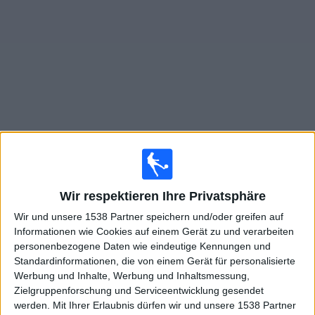
Widget
Live Spiele von Augsburg Academy im TV
×
Augsburg Academy:
Im Moment gibt es kein Spiel im
Wir respektieren Ihre Privatsphäre
TV. Du kannst den Suchverlauf einsehen.
Wir und unsere 1538 Partner speichern und/oder greifen auf
Informationen wie Cookies auf einem Gerät zu und verarbeiten
Samstag, 09.05.2026
personenbezogene Daten wie eindeutige Kennungen und
11:00
Standardinformationen, die von einem Gerät für personalisierte
B-Junioren Bundesliga
Werbung und Inhalte, Werbung und Inhaltsmessung,
Stuttgart Academy
Zielgruppenforschung und Serviceentwicklung gesendet
werden.
Mit Ihrer Erlaubnis dürfen wir und unsere 1538 Partner
Augsburg Academy