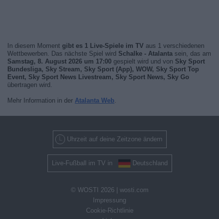
In diesem Moment
gibt es 1 Live-Spiele im TV
aus 1 verschiedenen
Wettbewerben. Das nächste Spiel wird
Schalke - Atalanta
sein, das am
Samstag, 8. August 2026 um 17:00
gespielt wird und von
Sky Sport
Bundesliga, Sky Stream, Sky Sport (App), WOW, Sky Sport Top
Event, Sky Sport News Livestream, Sky Sport News, Sky Go
übertragen wird.
Mehr Information in der
Atalanta Web
.
Uhrzeit auf deine Zeitzone ändern
Live-Fußball im TV in
Deutschland
© WOSTI 2026 |
wosti.com
Impressung
Cookie-Richtlinie