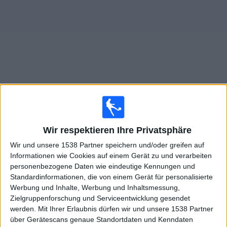
Widget
Live Spiele von Atalanta im TV
Morgen samstag, 08.08.2026
Wir respektieren Ihre Privatsphäre
17:00
Freundschaftsspiel
Wir und unsere 1538 Partner speichern und/oder greifen auf
Informationen wie Cookies auf einem Gerät zu und verarbeiten
Schalke
personenbezogene Daten wie eindeutige Kennungen und
Atalanta
Standardinformationen, die von einem Gerät für personalisierte
Werbung und Inhalte, Werbung und Inhaltsmessung,
Sky Sport Bundesliga
Sky Stream
Zielgruppenforschung und Serviceentwicklung gesendet
Sky Sport (App)
WOW
Sky Sport Top Event
werden.
Mit Ihrer Erlaubnis dürfen wir und unsere 1538 Partner
Sky Sport News Livestream
Sky Sport News
über Gerätescans genaue Standortdaten und Kenndaten