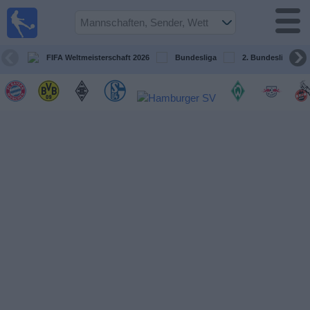
Fußball im
TV
Fernsehprogramm
FIFA Weltmeisterschaft 2026
Bundesliga
2. Bundesliga
Spiele
Mannschaften
Wettbewerbe
Sender
Sport
im
Fernsehen
Nachrichten