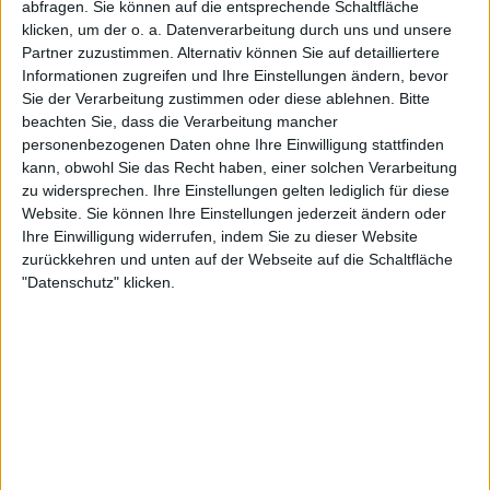
Sky Go
abfragen. Sie können auf die entsprechende Schaltfläche
klicken, um der o. a. Datenverarbeitung durch uns und unsere
Partner zuzustimmen. Alternativ können Sie auf detailliertere
STATISTISCHE DATEN DES TEAMS ATALANTA IM
Informationen zugreifen und Ihre Einstellungen ändern, bevor
FERNSEHEN IN DEUTSCHLAND
Sie der Verarbeitung zustimmen oder diese ablehnen.
Bitte
beachten Sie, dass die Verarbeitung mancher
Stand heute
07.08.2026
und seitdem diese Website die statistischen
personenbezogenen Daten ohne Ihre Einwilligung stattfinden
Daten darüber sammelt, wann und wo die Spiele von
Fußball
des Teams
kann, obwohl Sie das Recht haben, einer solchen Verarbeitung
Atalanta
in
Deutschland
im Fernsehen ausgestrahlt werden, was am
zu widersprechen. Ihre Einstellungen gelten lediglich für diese
06.08.2016
war, können wir folgende Daten angeben:
Website. Sie können Ihre Einstellungen jederzeit ändern oder
Ihre Einwilligung widerrufen, indem Sie zu dieser Website
473
zurückkehren und unten auf der Webseite auf die Schaltfläche
"Datenschutz" klicken.
TV-ÜBERTRAGUNGEN
17 Kostenlose Spiele
3,59%
456 Bezahlspiele
96,41%
LETZTES KOSTENLOSES SPIEL
Bayern Munich - Atalanta