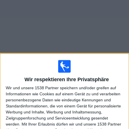
Widget
Live Spiele von Ferroviária Femenino im TV
×
Ferroviária Femenino:
Im Moment gibt es kein Spiel
Wir respektieren Ihre Privatsphäre
im TV. Du kannst den Suchverlauf einsehen.
Wir und unsere 1538 Partner speichern und/oder greifen auf
Informationen wie Cookies auf einem Gerät zu und verarbeiten
Donnerstag, 28.05.2026
personenbezogene Daten wie eindeutige Kennungen und
Standardinformationen, die von einem Gerät für personalisierte
22:00
Copa do Brasil Feminina
Werbung und Inhalte, Werbung und Inhaltsmessung,
Ferroviária Femenino
Zielgruppenforschung und Serviceentwicklung gesendet
werden.
Mit Ihrer Erlaubnis dürfen wir und unsere 1538 Partner
Uda AL Feminino