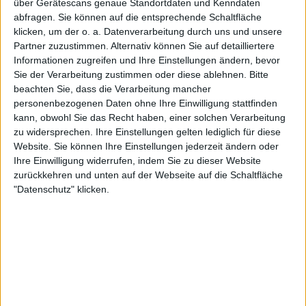
über Gerätescans genaue Standortdaten und Kenndaten
CBF TV YouTube
abfragen. Sie können auf die entsprechende Schaltfläche
klicken, um der o. a. Datenverarbeitung durch uns und unsere
Partner zuzustimmen. Alternativ können Sie auf detailliertere
STATISTISCHE DATEN DES TEAMS FERROVIÁRIA
Informationen zugreifen und Ihre Einstellungen ändern, bevor
FEMENINO IM FERNSEHEN IN DEUTSCHLAND
Sie der Verarbeitung zustimmen oder diese ablehnen.
Bitte
beachten Sie, dass die Verarbeitung mancher
Stand heute
07.08.2026
und seitdem diese Website die statistischen
personenbezogenen Daten ohne Ihre Einwilligung stattfinden
Daten darüber sammelt, wann und wo die Spiele von
Fußball
des Teams
kann, obwohl Sie das Recht haben, einer solchen Verarbeitung
Ferroviária Femenino
in
Deutschland
im Fernsehen ausgestrahlt
zu widersprechen. Ihre Einstellungen gelten lediglich für diese
werden, was am
24.04.2022
war, können wir folgende Daten angeben:
Website. Sie können Ihre Einstellungen jederzeit ändern oder
Ihre Einwilligung widerrufen, indem Sie zu dieser Website
39
zurückkehren und unten auf der Webseite auf die Schaltfläche
"Datenschutz" klicken.
TV-ÜBERTRAGUNGEN
39 Kostenlose Spiele
100%
0 Bezahlspiele
0%
LETZTES KOSTENLOSES SPIEL