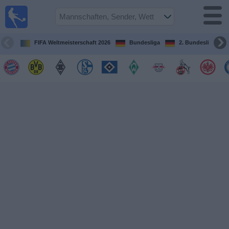
Fußball im
TV
Fernsehprogramm
FIFA Weltmeisterschaft 2026
Bundesliga
2. Bundesliga
Spiele
Mannschaften
Wettbewerbe
Sender
Sport
im
Fernsehen
Nachrichten