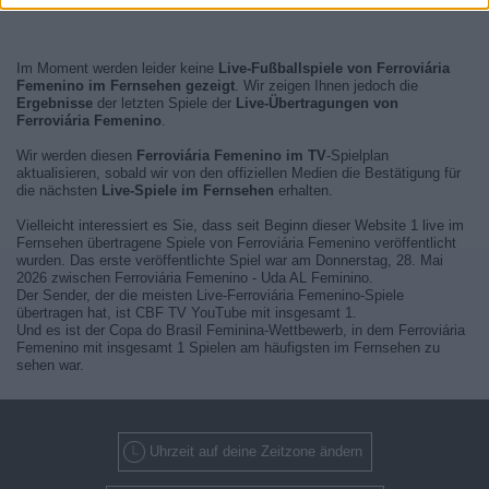
Im Moment werden leider keine
Live-Fußballspiele von Ferroviária
Femenino im Fernsehen gezeigt
. Wir zeigen Ihnen jedoch die
Ergebnisse
der letzten Spiele der
Live-Übertragungen von
Ferroviária Femenino
.
Wir werden diesen
Ferroviária Femenino im TV
-Spielplan
aktualisieren, sobald wir von den offiziellen Medien die Bestätigung für
die nächsten
Live-Spiele im Fernsehen
erhalten.
Vielleicht interessiert es Sie, dass seit Beginn dieser Website 1 live im
Fernsehen übertragene Spiele von Ferroviária Femenino veröffentlicht
wurden. Das erste veröffentlichte Spiel war am Donnerstag, 28. Mai
2026 zwischen Ferroviária Femenino - Uda AL Feminino.
Der Sender, der die meisten Live-Ferroviária Femenino-Spiele
übertragen hat, ist CBF TV YouTube mit insgesamt 1.
Und es ist der Copa do Brasil Feminina-Wettbewerb, in dem Ferroviária
Femenino mit insgesamt 1 Spielen am häufigsten im Fernsehen zu
sehen war.
Uhrzeit auf deine Zeitzone ändern