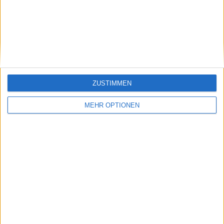
Paulista Feminino Sub-20
2 (5,13%)
Gesamtrangliste anzeigen
ANZAHL DER SPIELE NACH WOCHE
MONTAG
DIENSTAG
MITTWOCH
DONNERSTAG
FREITAG
ZUSTIMMEN
3
3
7
5
2
7,69%
7,69%
17,95%
12,82%
5,13%
MEHR OPTIONEN
SAMSTAG
SONNTAG
4
15
10,26%
38,46%
ANZAHL DER SPIELE NACH MONAT
JANUAR
FEBRUAR
MÄRZ
APRIL
MAI
JUNI
JULI
-
-
-
1
4
2
2
- %
- %
- %
2,56%
10,26%
5,13%
5,13%