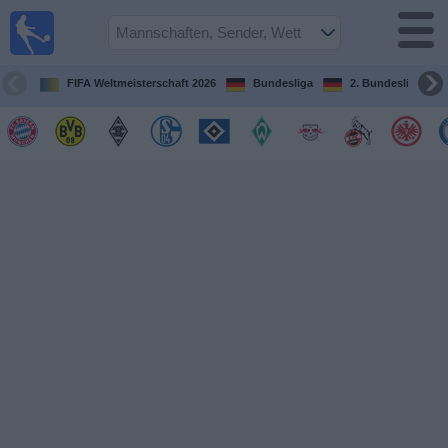
Fußball im
TV
Fernsehprogramm
FIFA Weltmeisterschaft 2026
Bundesliga
2. Bundesliga
Spiele
Mannschaften
Wettbewerbe
Sender
Sport
im
Fernsehen
Nachrichten