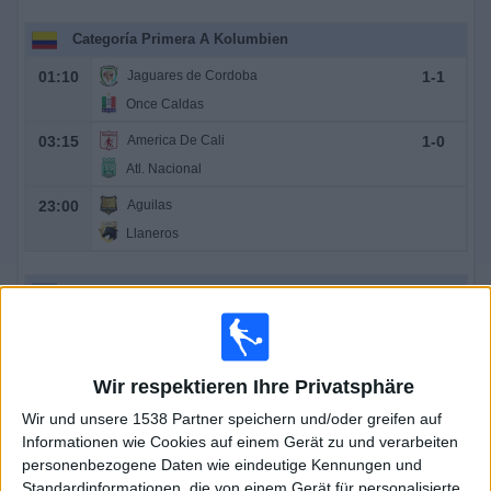
Categoría Primera A Kolumbien
01:10
Jaguares de Cordoba
1
-
1
Once Caldas
03:15
America De Cali
1
-
0
Atl. Nacional
23:00
Aguilas
Llaneros
Liga Profesional
01:15
Argentinos Juniors
2
-
1
Racing Avellaneda
Wir respektieren Ihre Privatsphäre
LPF
Wir und unsere 1538 Partner speichern und/oder greifen auf
Informationen wie Cookies auf einem Gerät zu und verarbeiten
01:15
Miguelito
0
-
0
personenbezogene Daten wie eindeutige Kennungen und
Alianza
Standardinformationen, die von einem Gerät für personalisierte