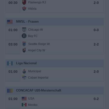
00:30
Flamengo RJ
2
-
0
Vitória
NWSL - Frauen
01:00
Chicago W
0
-
0
Bay FC
03:00
Seattle Reign W
2
-
2
Angel City W
Liga Nacional
01:00
Municipal
2
-
0
Coban Imperial
CONCACAF U20-Meisterschaft
01:00
USA
0
-
2
Mexiko