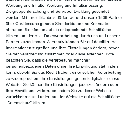
Werbung und Inhalte, Werbung und Inhaltsmessung,
Zielgruppenforschung und Serviceentwicklung gesendet
Liga de Fútbol Profesional
werden.
Mit Ihrer Erlaubnis dürfen wir und unsere 1538 Partner
01:30
Oriente Petrolero
5
-
0
über Gerätescans genaue Standortdaten und Kenndaten
abfragen. Sie können auf die entsprechende Schaltfläche
Universitario de Vinto
klicken, um der o. a. Datenverarbeitung durch uns und unsere
Partner zuzustimmen. Alternativ können Sie auf detailliertere
Leagues Cup
Informationen zugreifen und Ihre Einstellungen ändern, bevor
Sie der Verarbeitung zustimmen oder diese ablehnen.
Bitte
01:30
Philadelphia Union
3
-
1
beachten Sie, dass die Verarbeitung mancher
Necaxa
personenbezogenen Daten ohne Ihre Einwilligung stattfinden
01:30
Cruz Azul
2
-
1
kann, obwohl Sie das Recht haben, einer solchen Verarbeitung
zu widersprechen. Ihre Einstellungen gelten lediglich für diese
New York City
Website. Sie können Ihre Einstellungen jederzeit ändern oder
02:00
Nashville SC
4
-
1
Ihre Einwilligung widerrufen, indem Sie zu dieser Website
Atlético San Luis
zurückkehren und unten auf der Webseite auf die Schaltfläche
"Datenschutz" klicken.
02:00
Chicago Fire
3
-
1
Santos Laguna
03:00
Austin FC
3
-
0