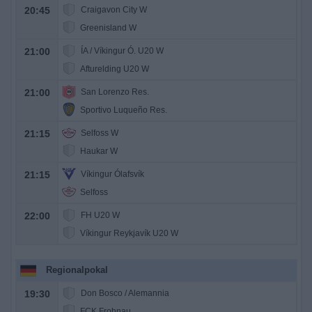
20:45
Craigavon City W
Greenisland W
21:00
ÍA / Víkingur Ó. U20 W
Afturelding U20 W
21:00
San Lorenzo Res.
Sportivo Luqueño Res.
21:15
Selfoss W
Haukar W
21:15
Víkingur Ólafsvík
Selfoss
22:00
FH U20 W
Víkingur Reykjavík U20 W
Regionalpokal
19:30
Don Bosco / Alemannia
FCK Frohnau