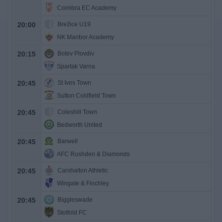
Coimbra EC Academy
20:00
Brežice U19
NK Maribor Academy
20:15
Botev Plovdiv
Spartak Varna
20:45
St Ives Town
Sutton Coldfield Town
20:45
Coleshill Town
Bedworth United
20:45
Barwell
AFC Rushden & Diamonds
20:45
Carshalton Athletic
Wingate & Finchley
20:45
Biggleswade
Stotfold FC