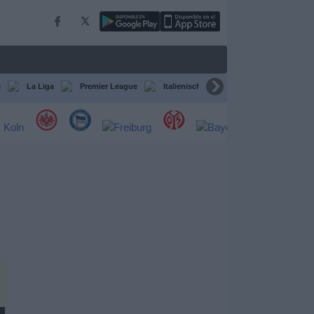
e
La Liga
Premier League
Italienische Serie A
Ligue 1