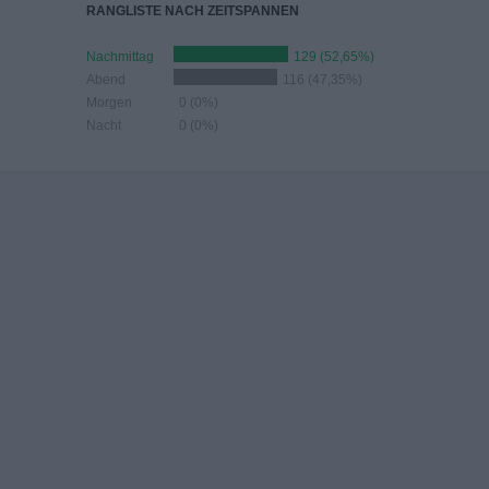
RANGLISTE NACH ZEITSPANNEN
Nachmittag
129 (52,65%)
Abend
116 (47,35%)
Morgen
0 (0%)
Nacht
0 (0%)