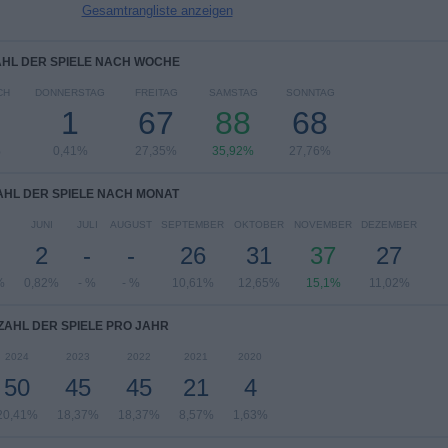
Gesamtrangliste anzeigen
HL DER SPIELE NACH WOCHE
CH
DONNERSTAG
FREITAG
SAMSTAG
SONNTAG
9
1
67
88
68
%
0,41%
27,35%
35,92%
27,76%
HL DER SPIELE NACH MONAT
JUNI
JULI
AUGUST
SEPTEMBER
OKTOBER
NOVEMBER
DEZEMBER
2
-
-
26
31
37
27
%
0,82%
- %
- %
10,61%
12,65%
15,1%
11,02%
ZAHL DER SPIELE PRO JAHR
2024
2023
2022
2021
2020
50
45
45
21
4
20,41%
18,37%
18,37%
8,57%
1,63%