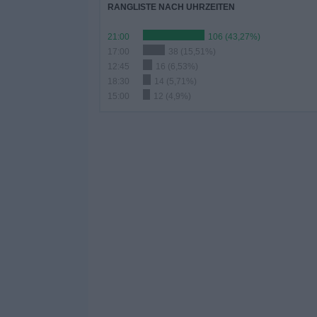
RANGLISTE NACH UHRZEITEN
21:00
106 (43,27%)
17:00
38 (15,51%)
12:45
16 (6,53%)
18:30
14 (5,71%)
15:00
12 (4,9%)