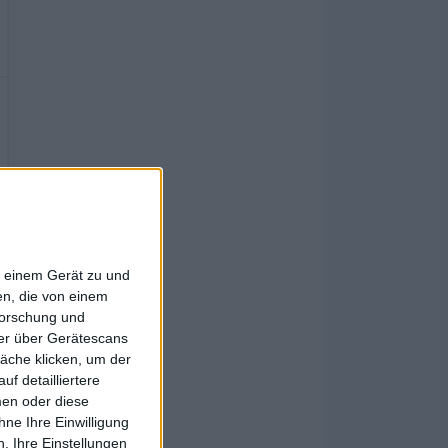
f einem Gerät zu und
n, die von einem
forschung und
ner über Gerätescans
äche klicken, um der
f detailliertere
men oder diese
ne Ihre Einwilligung
. Ihre Einstellungen