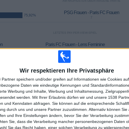
AM HÄUFIGSTEN ÜBERTRAGENE PARTIE
PSG Frauen - Paris FC Frauen
75,92%
7
LETZTES PAY-PER-VIEW-SPIEL
en
Paris FC Frauen - Lens Feminine
Ligue YouTube
06.05.2026 Division 1 - Frauen por DAZN
DURCHSCHNITT
TAGE
GESAMT
Wir respektieren Ihre Privatsphäre
1%)
1,2
98
10
 Partner speichern und/oder greifen auf Informationen wie Cookies au
nbezogene Daten wie eindeutige Kennungen und Standardinformatione
KANÄLE PRO
OHNE
TV-KANÄLE
SPIEL
KOSTENLOSES
sierte Werbung und Inhalte, Werbung und Inhaltsmessung, Zielgruppen
SPIEL
gesendet werden.
Mit Ihrer Erlaubnis dürfen wir und unsere 1538 Part
n und Kenndaten abfragen. Sie können auf die entsprechende Schaltfl
ung durch uns und unsere Partner zuzustimmen. Alternativ können Sie au
fen und Ihre Einstellungen ändern, bevor Sie der Verarbeitung zustim
chten Sie, dass die Verarbeitung mancher personenbezogenen Daten oh
GESAMT
GESAMT
wohl Sie das Recht haben, einer solchen Verarbeitung zu widersprechen