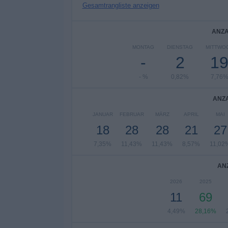
Gesamtrangliste anzeigen
ANZA
MONTAG
DIENSTAG
MITTWO
-
2
1
- %
0,82%
7,76
ANZA
JANUAR
FEBRUAR
MÄRZ
APRIL
MAI
18
28
28
21
27
7,35%
11,43%
11,43%
8,57%
11,02
AN
2026
2025
11
69
4,49%
28,16%