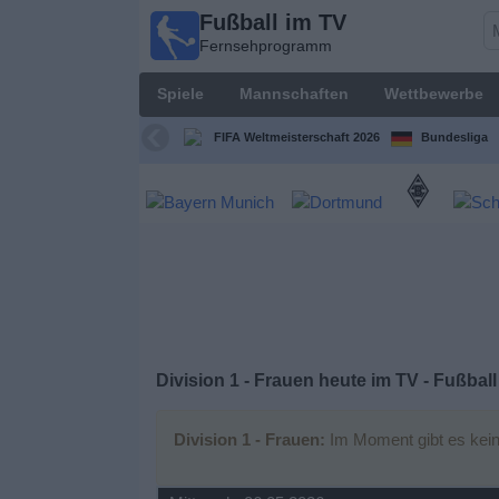
Fußball im TV
Fußball im
Fernsehprogramm
TV
Fernsehprogramm
Spiele
Mannschaften
Wettbewerbe
Spiele
FIFA Weltmeisterschaft 2026
Bundesliga
Mannschaften
Wettbewerbe
Sender
Sport
Division 1 - Frauen heute im TV - Fußball
im
Fernsehen
Division 1 - Frauen:
Im Moment gibt es kein
Nachrichten