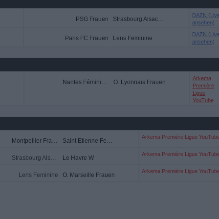
DAZN (Liv
PSG Frauen
Strasbourg Alsace Feminine
ansehen)
DAZN (Liv
Paris FC Frauen
Lens Feminine
ansehen)
Arkema
Nantes Féminines
O. Lyonnais Frauen
Première
Ligue
YouTube
Arkema Première Ligue YouTub
Montpellier Frauen
Saint Etienne Feminine
Arkema Première Ligue YouTub
Strasbourg Alsace Feminine
Le Havre W
Arkema Première Ligue YouTub
Lens Feminine
O. Marseille Frauen