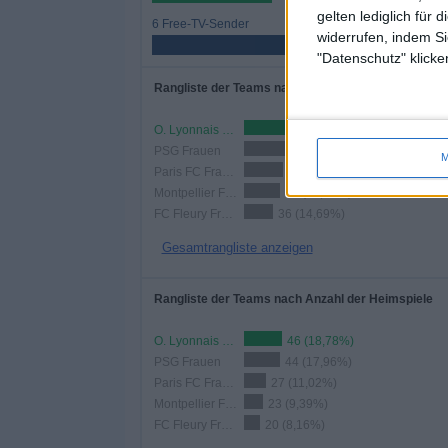
gelten lediglich für 
6 Free-TV-Sender
widerrufen, indem Si
60%
"Datenschutz" klicke
Rangliste der Teams nach Anzahl der Spiele
O. Lyonnais Frauen
89 (36,33%)
PSG Frauen
87 (35,51%)
M
Paris FC Frauen
48 (19,59%)
Montpellier Frauen
44 (17,96%)
FC Fleury Frauen
36 (14,69%)
Gesamtrangliste anzeigen
Rangliste der Teams nach Anzahl der Heimspiele
O. Lyonnais Frauen
46 (18,78%)
PSG Frauen
44 (17,96%)
Paris FC Frauen
27 (11,02%)
Montpellier Frauen
23 (9,39%)
FC Fleury Frauen
20 (8,16%)