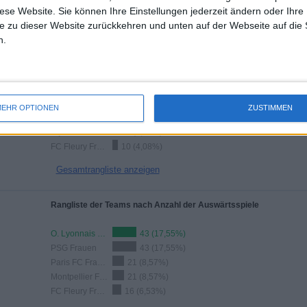
19
10
diese Website. Sie können Ihre Einstellungen jederzeit ändern oder Ihre 
e zu dieser Website zurückkehren und unten auf der Webseite auf die 
Total equipos
CANALES
n.
Rangliste der Teams nach Anzahl der Spiele im Free-TV
Montpellier Frauen
14 (5,71%)
O. Lyonnais Frauen
13 (5,31%)
EHR OPTIONEN
ZUSTIMMEN
Le Havre W
12 (4,9%)
Dijon Frauen
11 (4,49%)
FC Fleury Frauen
10 (4,08%)
Gesamtrangliste anzeigen
Rangliste der Teams nach Anzahl der Auswärtsspiele
O. Lyonnais Frauen
43 (17,55%)
PSG Frauen
43 (17,55%)
Paris FC Frauen
21 (8,57%)
Montpellier Frauen
21 (8,57%)
FC Fleury Frauen
16 (6,53%)