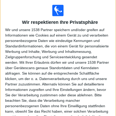
Widget
Wir respektieren Ihre Privatsphäre
Wir und unsere 1538 Partner speichern und/oder greifen auf
Informationen wie Cookies auf einem Gerät zu und verarbeiten
MotoGP heute im TV - Motorradrennen heute
personenbezogene Daten wie eindeutige Kennungen und
Standardinformationen, die von einem Gerät für personalisierte
heute samstag, 08.08.2026
Werbung und Inhalte, Werbung und Inhaltsmessung,
Zielgruppenforschung und Serviceentwicklung gesendet
12:10
MotoGP
werden.
Mit Ihrer Erlaubnis dürfen wir und unsere 1538 Partner
über Gerätescans genaue Standortdaten und Kenndaten
G.P. Großbritannien (Silverstone)
abfragen. Sie können auf die entsprechende Schaltfläche
Training 2
klicken, um der o. a. Datenverarbeitung durch uns und unsere
MotoGP Videopass
Sky Sport 1
Partner zuzustimmen. Alternativ können Sie auf detailliertere
Informationen zugreifen und Ihre Einstellungen ändern, bevor
12:50
MotoGP
Sie der Verarbeitung zustimmen oder diese ablehnen.
Bitte
beachten Sie, dass die Verarbeitung mancher
G.P. Großbritannien (Silverstone)
personenbezogenen Daten ohne Ihre Einwilligung stattfinden
Qualifying
kann, obwohl Sie das Recht haben, einer solchen Verarbeitung
MotoGP Videopass
Sky Sport 1