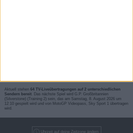
Aktuell stehen
64 TV-Liveübertragungen auf 2 unterschiedlichen
Sendern bereit
. Das nächste Spiel wird G.P. Großbritannien
(Silverstone) (Training 2) sein, das am Samstag, 8. August 2026 um
12:10 gespielt wird und von MotoGP Videopass, Sky Sport 1 übertragen
wird.
Uhrzeit auf deine Zeitzone ändern