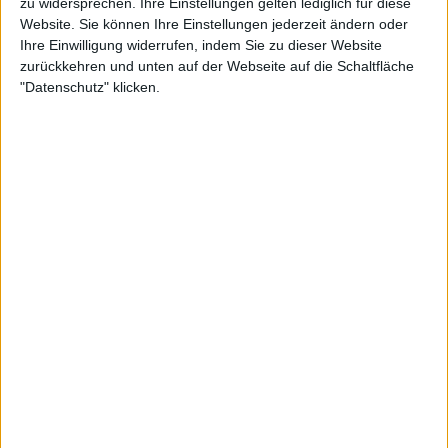
zu widersprechen. Ihre Einstellungen gelten lediglich für diese
17:00
MotoGP
Website. Sie können Ihre Einstellungen jederzeit ändern oder
Ihre Einwilligung widerrufen, indem Sie zu dieser Website
G.P. Großbritannien (Silverstone)
zurückkehren und unten auf der Webseite auf die Schaltfläche
Sprint
"Datenschutz" klicken.
MotoGP Videopass
Sky Sport 1
Morgen sonntag, 09.08.2026
14:00
MotoGP
G.P. Großbritannien (Silverstone)
Rennen
MotoGP Videopass
Sky Sport 1
Freitag, 28.08.2026
10:45
MotoGP
G.P. Aragonien (Motorland)
Training 1