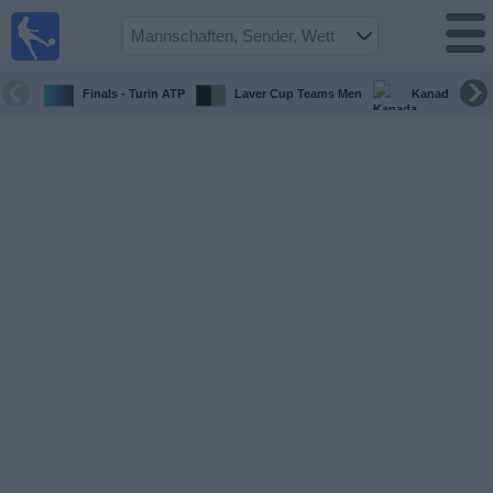
Fußball im
TV
Fernsehprogramm
Finals - Turin ATP
Laver Cup Teams Men
Kanada Maste
Spiele
Mannschaften
Wettbewerbe
Sender
Sport
im
Fernsehen
Nachrichten