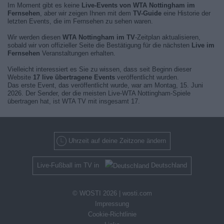
Im Moment gibt es keine
Live-Events von WTA Nottingham im
Fernsehen
, aber wir zeigen Ihnen mit dem
TV-Guide
eine Historie der
letzten Events, die im Fernsehen zu sehen waren.
Wir werden diesen
WTA Nottingham im TV
-Zeitplan aktualisieren,
sobald wir von offizieller Seite die Bestätigung für die nächsten
Live im
Fernsehen
Veranstaltungen erhalten.
Vielleicht interessiert es Sie zu wissen, dass seit Beginn dieser
Website
17 live übertragene Events
veröffentlicht wurden.
Das erste Event, das veröffentlicht wurde, war am Montag, 15. Juni
2026. Der Sender, der die meisten Live-WTA Nottingham-Spiele
übertragen hat, ist WTA TV mit insgesamt 17.
Uhrzeit auf deine Zeitzone ändern
Live-Fußball im TV in
Deutschland
© WOSTI 2026 |
wosti.com
Impressung
Cookie-Richtlinie