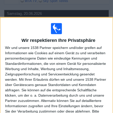
WTA TV
Sky Sport Tennis
Samstag, 20.06.2026
12:40
WTA Nottingham
Semifinals
WTA 250
Wir respektieren Ihre Privatsphäre
K. Pliskova
Wir und unsere 1538 Partner speichern und/oder greifen auf
M. Bouzkova
Informationen wie Cookies auf einem Gerät zu und verarbeiten
WTA TV
Sky Sport Tennis
personenbezogene Daten wie eindeutige Kennungen und
14:15
Standardinformationen, die von einem Gerät für personalisierte
WTA Nottingham
Werbung und Inhalte, Werbung und Inhaltsmessung,
Semifinals
Zielgruppenforschung und Serviceentwicklung gesendet
WTA 250
werden.
Mit Ihrer Erlaubnis dürfen wir und unsere 1538 Partner
E. Navarro
über Gerätescans genaue Standortdaten und Kenndaten
abfragen. Sie können auf die entsprechende Schaltfläche
V. Golubic
klicken, um der o. a. Datenverarbeitung durch uns und unsere
WTA TV
Sky Sport Tennis
Partner zuzustimmen. Alternativ können Sie auf detailliertere
Informationen zugreifen und Ihre Einstellungen ändern, bevor
Freitag, 19.06.2026
Sie der Verarbeitung zustimmen oder diese ablehnen.
Bitte