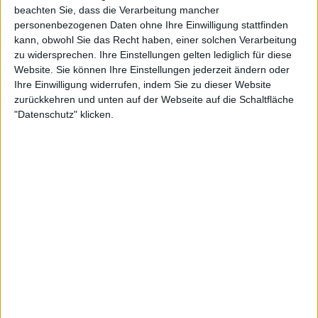
beachten Sie, dass die Verarbeitung mancher
12:05
WTA Nottingham
personenbezogenen Daten ohne Ihre Einwilligung stattfinden
Viertelfinale
kann, obwohl Sie das Recht haben, einer solchen Verarbeitung
zu widersprechen. Ihre Einstellungen gelten lediglich für diese
M. Bouzkova
Website. Sie können Ihre Einstellungen jederzeit ändern oder
T. Maria
Ihre Einwilligung widerrufen, indem Sie zu dieser Website
zurückkehren und unten auf der Webseite auf die Schaltfläche
WTA TV
Sky Sport Tennis
"Datenschutz" klicken.
14:00
WTA Nottingham
Viertelfinale
K. Pliskova
T. Gibson
WTA TV
Sky Sport Tennis
15:55
WTA Nottingham
Viertelfinale
J. Bouzas
E. Navarro
WTA TV
Sky Sport Tennis