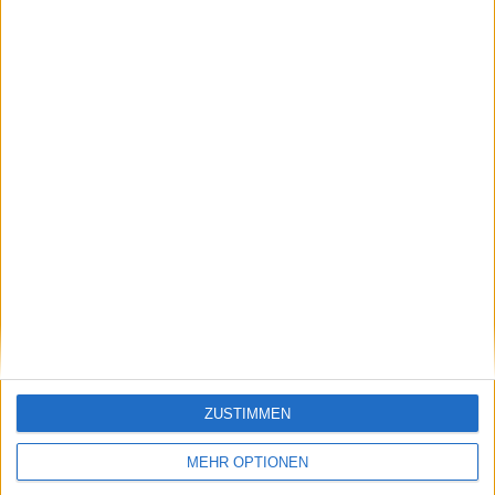
RANGLISTE NACH KANÄLEN
WTA TV
104 (100%)
Sky Sport Tennis
17 (16,35%)
Gesamtrangliste anzeigen
DURCHSCHNITT
TAGE
GESAMT
1,2
1887
2
KANÄLE PRO
OHNE
TV-KANÄLE
SPIEL
KOSTENLOSES
SPIEL
2 Bezahlsender
100%
0 Free-TV-Sender
ZUSTIMMEN
0%
GESAMT
GESAMT
MEHR OPTIONEN
73
2