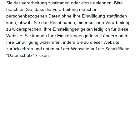
Sie der Verarbeitung zustimmen oder diese ablehnen.
Bitte
E. Raducanu
beachten Sie, dass die Verarbeitung mancher
personenbezogenen Daten ohne Ihre Einwilligung stattfinden
I. Jovic
kann, obwohl Sie das Recht haben, einer solchen Verarbeitung
WTA TV
Sky Sport Tennis
zu widersprechen. Ihre Einstellungen gelten lediglich für diese
Website. Sie können Ihre Einstellungen jederzeit ändern oder
Freitag, 12.06.2026
Ihre Einwilligung widerrufen, indem Sie zu dieser Website
zurückkehren und unten auf der Webseite auf die Schaltfläche
12:10
WTA Torneo de Londres
"Datenschutz" klicken.
2. Runde
E. Rybakina
T. Maria
WTA TV
Sky Sport Tennis
14:35
WTA Torneo de Londres
2. Runde
S. Cirstea
E. Raducanu
WTA TV
Sky Sport Tennis