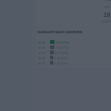
2026
19
24,36
RANGLISTE NACH UHRZEITEN
03:30
7 (8,97%)
02:00
7 (8,97%)
02:10
6 (7,69%)
08:40
5 (6,41%)
04:30
5 (6,41%)