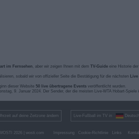
art im Fernsehen
, aber wir zeigen Ihnen mit dem
TV-Guide
eine Historie de
lisieren, sobald wir von offizieller Seite die Bestätigung für die nächsten
Live
eginn dieser Website
50 live übertragene Events
veröffentlicht wurden.
ienstag, 9. Januar 2024. Der Sender, der die meisten Live-WTA Hobart-Spiele 
hrzeit auf deine Zeitzone ändern
Live-Fußball im TV in
Deutsch
WOSTI 2026 |
wosti.com
Impressung
Cookie-Richtlinie
Links
Konta