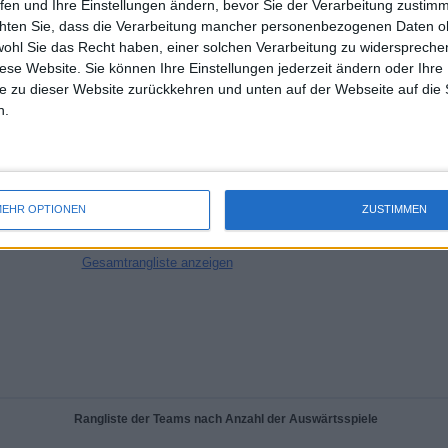
fen und Ihre Einstellungen ändern, bevor Sie der Verarbeitung zustim
KANÄLE PRO
OHNE
TV-KANÄLE
chten Sie, dass die Verarbeitung mancher personenbezogenen Daten oh
SPIEL
KOSTENLOSES
SPIEL
wohl Sie das Recht haben, einer solchen Verarbeitung zu widersprechen
diese Website. Sie können Ihre Einstellungen jederzeit ändern oder Ihre 
e zu dieser Website zurückkehren und unten auf der Webseite auf die 
GESAMT
GESAMT
n.
100%
58
2
Total equipos
CANALES
Rangliste der Teams nach Anzahl der Spiele im Free-TV
EHR OPTIONEN
ZUSTIMMEN
Gesamtrangliste anzeigen
Rangliste der Teams nach Anzahl der Auswärtsspiele