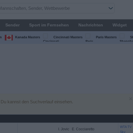
Sender
Sport im Fernsehen
Nachrichten
Widget
n
Kanada Masters
Cincinnati Masters
Paris Masters
S
×
 Du kannst den Suchverlauf einsehen.
WTA TV
I. Jovic
E. Cocciaretto
Sky