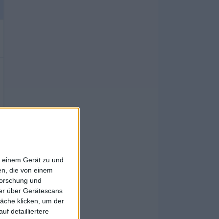
f einem Gerät zu und
n, die von einem
forschung und
ner über Gerätescans
äche klicken, um der
f detailliertere