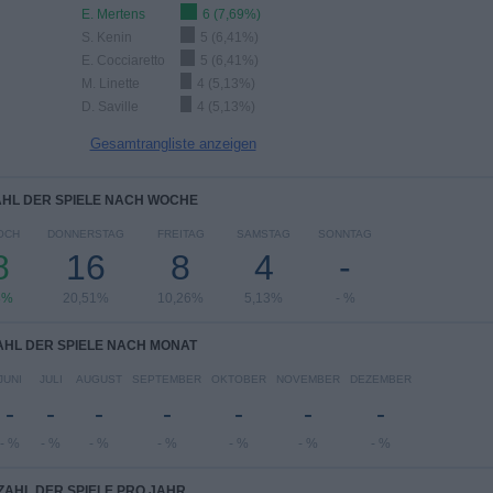
E. Mertens
6 (7,69%)
S. Kenin
5 (6,41%)
E. Cocciaretto
5 (6,41%)
M. Linette
4 (5,13%)
D. Saville
4 (5,13%)
Gesamtrangliste anzeigen
HL DER SPIELE NACH WOCHE
OCH
DONNERSTAG
FREITAG
SAMSTAG
SONNTAG
8
16
8
4
-
8%
20,51%
10,26%
5,13%
- %
HL DER SPIELE NACH MONAT
JUNI
JULI
AUGUST
SEPTEMBER
OKTOBER
NOVEMBER
DEZEMBER
-
-
-
-
-
-
-
- %
- %
- %
- %
- %
- %
- %
ZAHL DER SPIELE PRO JAHR