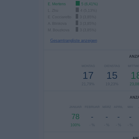
E. Mertens
5 (6,41%)
L. Zhu
4 (5,13%)
E. Cocciaretto
3 (3,85%)
A. Blinkova
3 (3,85%)
M. Bouzkova
3 (3,85%)
Gesamtrangliste anzeigen
ANZA
MONTAG
DIENSTAG
MITTW
17
15
1
21,79%
19,23%
23,0
ANZA
JANUAR
FEBRUAR
MÄRZ
APRIL
MAI
78
-
-
-
-
100%
- %
- %
- %
- %
AN