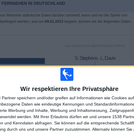
M FERNSEHEN IN DEUTSCHLAND
ese Webseite statistische Daten darüber sammelt, wann und wo die Spiele von
bertragen werden, was am
09.01.2023
begann, können wir die folgenden Daten
AM HÄUFIGSTEN ÜBERTRAGENE PARTIE
S. Stephens - L. Davis
1
LETZTES PAY-PER-VIEW-SPIEL
Wir respektieren Ihre Privatsphäre
I. Jovic - E. Cocciaretto
 Partner speichern und/oder greifen auf Informationen wie Cookies au
17.01.2026 WTA Hobart por WTA TV, Sky Sport Tennis
nbezogene Daten wie eindeutige Kennungen und Standardinformatione
sierte Werbung und Inhalte, Werbung und Inhaltsmessung, Zielgruppen
gesendet werden.
Mit Ihrer Erlaubnis dürfen wir und unsere 1538 Part
DURCHSCHNITT
TAGE
GESAMT
n und Kenndaten abfragen. Sie können auf die entsprechende Schaltfl
1,2
1306
2
ung durch uns und unsere Partner zuzustimmen. Alternativ können Sie au