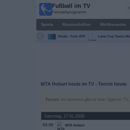
Fußball im TV
Fußball im
Fernsehprogramm
TV
Fernsehprogramm
Spiele
Mannschaften
Wettbewerbe
Spiele
Finals - Turin ATP
Laver Cup Teams Me
Mannschaften
Wettbewerbe
Sender
WTA Hobart heute im TV - Tennis heute
Sport
Tennis:
Im Moment gibt es kein Spiel im TV.
im
Fernsehen
Samstag, 17.01.2026
03:00
Nachrichten
WTA Hobart