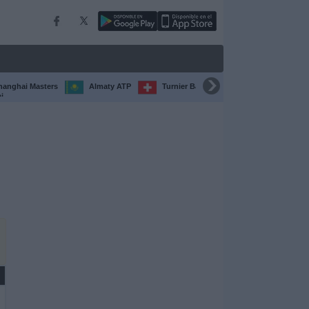
hanghai Masters
Almaty ATP
Turnier Basel
Turnier Chengdu