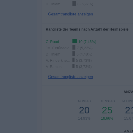
D. Thiem
8 (5,97%)
Gesamtrangliste anzeigen
Rangliste der Teams nach Anzahl der Heimspiele
C. Ruud
10 (7,46%)
JM. Cerúndolo
7 (5,22%)
D. Thiem
6 (4,48%)
A. Rinderknech
5 (3,73%)
A. Ramos
5 (3,73%)
Gesamtrangliste anzeigen
ANZA
MONTAG
DIENSTAG
MITTW
20
25
2
14,93%
18,66%
15,6
ANZA