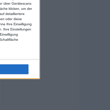
ner über Gerätescans
äche klicken, um der
f detailliertere
men oder diese
ne Ihre Einwilligung
. Ihre Einstellungen
Einwilligung
Schaltfläche