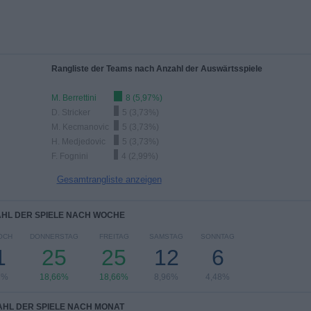
Rangliste der Teams nach Anzahl der Auswärtsspiele
M. Berrettini
8 (5,97%)
D. Stricker
5 (3,73%)
M. Kecmanovic
5 (3,73%)
H. Medjedovic
5 (3,73%)
F. Fognini
4 (2,99%)
Gesamtrangliste anzeigen
HL DER SPIELE NACH WOCHE
OCH
DONNERSTAG
FREITAG
SAMSTAG
SONNTAG
1
25
25
12
6
7%
18,66%
18,66%
8,96%
4,48%
HL DER SPIELE NACH MONAT