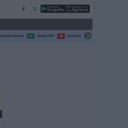
hanghai Masters
Almaty ATP
Turnier Basel
Turnier Chengdu