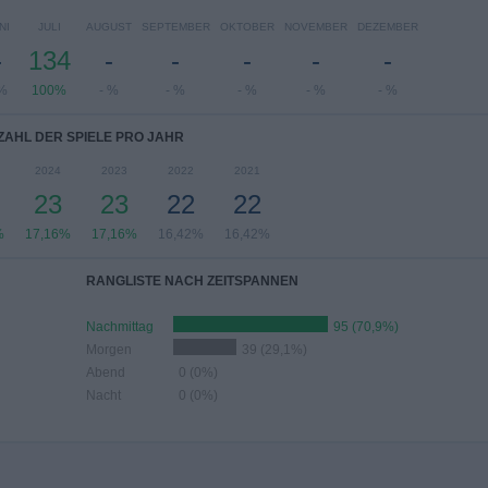
NI
JULI
AUGUST
SEPTEMBER
OKTOBER
NOVEMBER
DEZEMBER
-
134
-
-
-
-
-
 %
100%
- %
- %
- %
- %
- %
ZAHL DER SPIELE PRO JAHR
2024
2023
2022
2021
23
23
22
22
%
17,16%
17,16%
16,42%
16,42%
RANGLISTE NACH ZEITSPANNEN
Nachmittag
95 (70,9%)
Morgen
39 (29,1%)
Abend
0 (0%)
Nacht
0 (0%)