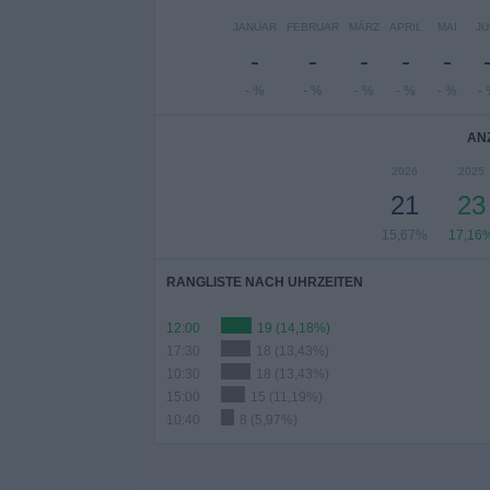
JANUAR
FEBRUAR
MÄRZ
APRIL
MAI
JU
-
-
-
-
-
- %
- %
- %
- %
- %
-
AN
2026
2025
21
23
15,67%
17,16
RANGLISTE NACH UHRZEITEN
12:00
19 (14,18%)
17:30
18 (13,43%)
10:30
18 (13,43%)
15:00
15 (11,19%)
10:40
8 (5,97%)