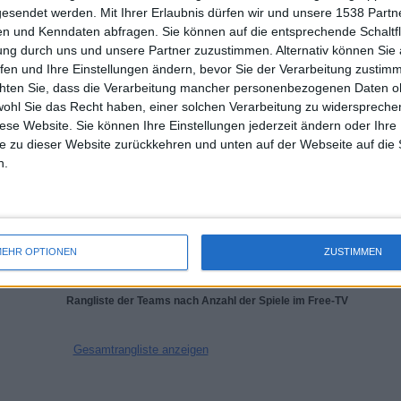
S. Tsitsipas - R. Collignon
gesendet werden.
Mit Ihrer Erlaubnis dürfen wir und unsere 1538 Part
19.07.2026 Turnier Gstaad por ATP Tennis TV, Sky Sport Tennis
n und Kenndaten abfragen. Sie können auf die entsprechende Schaltfl
ung durch uns und unsere Partner zuzustimmen. Alternativ können Sie au
fen und Ihre Einstellungen ändern, bevor Sie der Verarbeitung zustim
DURCHSCHNITT
TAGE
GESAMT
chten Sie, dass die Verarbeitung mancher personenbezogenen Daten oh
1,2
1842
2
wohl Sie das Recht haben, einer solchen Verarbeitung zu widersprechen
diese Website. Sie können Ihre Einstellungen jederzeit ändern oder Ihre 
KANÄLE PRO
OHNE
TV-KANÄLE
SPIEL
KOSTENLOSES
e zu dieser Website zurückkehren und unten auf der Webseite auf die 
SPIEL
n.
GESAMT
GESAMT
100%
88
2
EHR OPTIONEN
ZUSTIMMEN
Total equipos
CANALES
Rangliste der Teams nach Anzahl der Spiele im Free-TV
Gesamtrangliste anzeigen