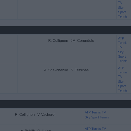
TV
Sky
Sport
Tennis
ATP
R. Collignon
JM. Cerúndolo
Tennis
TV
Sky
Sport
Tennis
ATP
A. Shevchenko
S. Tsitsipas
Tennis
TV
Sky
Sport
Tennis
ATP Tennis TV
R. Collignon
V. Vacherot
Sky Sport Tennis
ATP Tennis TV