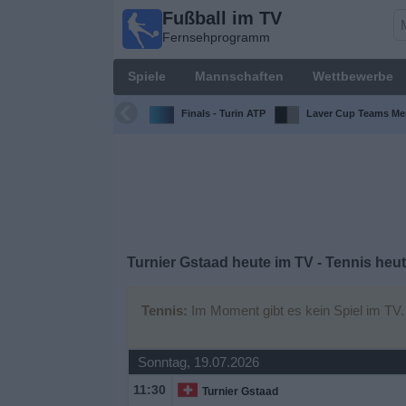
Fußball im TV
Fußball im
Fernsehprogramm
TV
Fernsehprogramm
Spiele
Mannschaften
Wettbewerbe
Spiele
Finals - Turin ATP
Laver Cup Teams Me
Mannschaften
Wettbewerbe
Sender
Turnier Gstaad heute im TV - Tennis heu
Sport
Tennis:
Im Moment gibt es kein Spiel im TV.
im
Fernsehen
Sonntag, 19.07.2026
11:30
Nachrichten
Turnier Gstaad