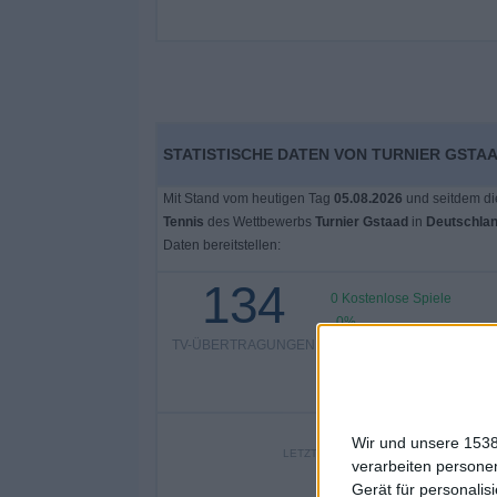
STATISTISCHE DATEN VON TURNIER GSTA
Mit Stand vom heutigen Tag
05.08.2026
und seitdem di
Tennis
des Wettbewerbs
Turnier Gstaad
in
Deutschla
Daten bereitstellen:
134
0 Kostenlose Spiele
0%
TV-ÜBERTRAGUNGEN
134 Bezahlspiele
100%
Wir und unsere 1538
LETZTES KOSTENLOSES SPIEL
verarbeiten persone
Gerät für personali