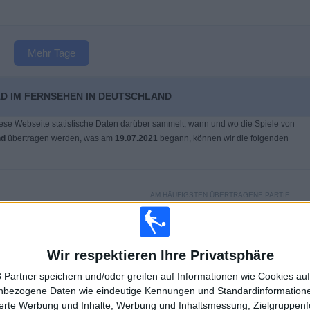
Mehr Tage
AD IM FERNSEHEN IN DEUTSCHLAND
ese Webseite statistische Daten darüber sammelt, wann und wo die Spiele von
nd
übertragen werden, was am
19.07.2021
begann, können wir die folgenden
AM HÄUFIGSTEN ÜBERTRAGENE PARTIE
J. Munar - A. Ritschard
2
Wir respektieren Ihre Privatsphäre
 Partner speichern und/oder greifen auf Informationen wie Cookies au
LETZTES PAY-PER-VIEW-SPIEL
nbezogene Daten wie eindeutige Kennungen und Standardinformatione
sierte Werbung und Inhalte, Werbung und Inhaltsmessung, Zielgruppen