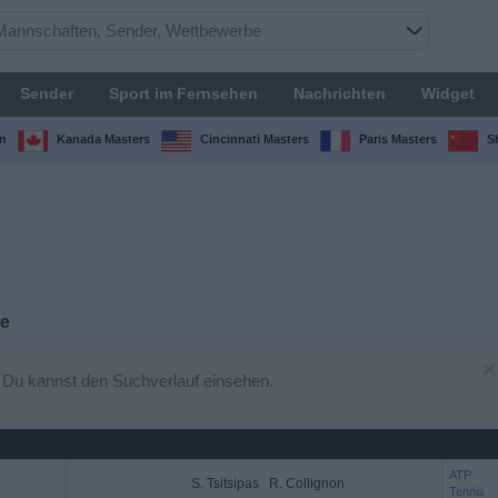
Sender
Sport im Fernsehen
Nachrichten
Widget
n
Kanada Masters
Cincinnati Masters
Paris Masters
S
te
×
 Du kannst den Suchverlauf einsehen.
ATP
S. Tsitsipas
R. Collignon
Tennis